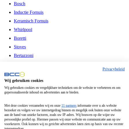
Bosch
Inductie Fornuis
Keramisch Fornuis
Whirlpool
Boretti
Stoves
Bertazzoni
Belling
Privacybeleid
Fitelli
Wij gebruiken cookies
Airfryer
Wij gebruiken cookies en vergelijkbare technieken om de website te verbeteren en om
gepersonaliseerde inhoud en advertenties aan te bieden.
Frituurpan
Contactgrill
Met deze cookies verzamelen wij en onze
11 partners
informatie over u als website
bezoeker en volgen we uw internetgedrag binnen en mogelijk ook buiten onze website
Broodbakmachine
aan de hand van unieke factoren, zoals uw IP-adres. Wij bouwen op die wijze uw
persoonlijke profiel op. Hiermee passen wij onze website en communicatie aan op uw
Broodrooster
voorkeuren. Ook kunnen wij zo gerichte advertenties laten zien op basis van uw recente
internetgedrag.