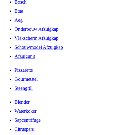
Bosch
Etna
Aeg
Onderbouw Afzuigkap
Vlakscherm Afzuigkap
Schouwmodel Afzuigkap
Afzuigunit
Pizzarette
Gourmetstel
Steengrill
Blender
Waterkoker
Sapcentrifuge
Citruspers