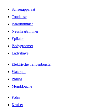
Scheerapparaat
Tondeuse
Baardtrimmer
Neushaartrimmer
Epilator
Bodygroomer
Ladyshave
Elektrische Tandenborstel
Waterpik
Philips
Monddouche
Fohn
Krulset