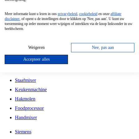
Grillplaat
Meer informatie kunt u lezen in ons
privacybeleid
,
cookiebeleid
en onze
affiliate
Vrijstaande Magnetron
disclaimer
, of opent u de instellingen door te klikken op 'Nee, pas aan'. U kunt uw
toestemming op ieder moment weer wijzigen of intrekken via de knop linksonder in uw
Vrijstaande Kookplaat
beeldscherm.
Inbouw Inductie Kookplaat
Inbouw Gaskookplaat
Weigeren
Nee, pas aan
Inbouw Keramische Kookplaat
Accepteer alles
Kookplaat Accessoires
Staafmixer
Keukenmachine
Hakmolen
Foodprocessor
Handmixer
Siemens