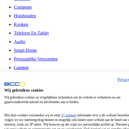
Computer
Huishouden
Keuken
Telefoon En Tablet
Audio
Smart Home
Persoonlijke Verzorging
Gaming
Vrije Tijd
Privac
Philips
Wij gebruiken cookies
Wij gebruiken cookies en vergelijkbare technieken om de website te verbeteren en om
Schermgrootte 24 Inch
gepersonaliseerde inhoud en advertenties aan te bieden.
Schermgrootte 75 Inch
Schermgrootte 85 Inch
Met deze cookies verzamelen wij en onze
11 partners
informatie over u als website bezoeke
volgen we uw internetgedrag binnen en mogelijk ook buiten onze website aan de hand van 
Schermgrootte 98 Inch
factoren, zoals uw IP-adres. Wij bouwen op die wijze uw persoonlijke profiel op. Hiermee 