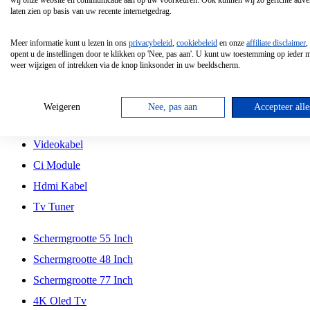
wij onze website en communicatie aan op uw voorkeuren. Ook kunnen wij zo gerichte adver
Tcl
laten zien op basis van uw recente internetgedrag.
Schermgrootte 70 Inch
Meer informatie kunt u lezen in ons
privacybeleid
,
cookiebeleid
en onze
affiliate disclaimer
,
Hd Led Tv
opent u de instellingen door te klikken op 'Nee, pas aan'. U kunt uw toestemming op ieder
weer wijzigen of intrekken via de knop linksonder in uw beeldscherm.
Tv Beugel
Antennekabel
Weigeren
Nee, pas aan
Accepteer alle
Universele Afstandsbediening
Videokabel
Ci Module
Hdmi Kabel
Tv Tuner
Schermgrootte 55 Inch
Schermgrootte 48 Inch
Schermgrootte 77 Inch
4K Oled Tv