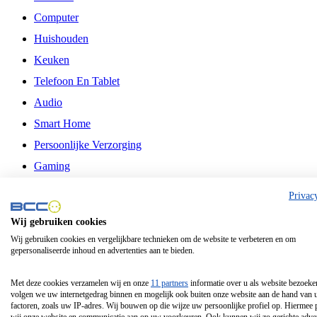
Computer
Huishouden
Keuken
Telefoon En Tablet
Audio
Smart Home
Persoonlijke Verzorging
Gaming
Vrije Tijd
Privac
Philips
Wij gebruiken cookies
Wij gebruiken cookies en vergelijkbare technieken om de website te verbeteren en om
Schermgrootte 24 Inch
gepersonaliseerde inhoud en advertenties aan te bieden.
Schermgrootte 75 Inch
Schermgrootte 85 Inch
Met deze cookies verzamelen wij en onze
11 partners
informatie over u als website bezoeke
volgen we uw internetgedrag binnen en mogelijk ook buiten onze website aan de hand van 
Schermgrootte 98 Inch
factoren, zoals uw IP-adres. Wij bouwen op die wijze uw persoonlijke profiel op. Hiermee 