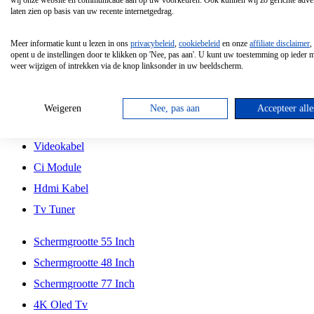
wij onze website en communicatie aan op uw voorkeuren. Ook kunnen wij zo gerichte adver
Tcl
laten zien op basis van uw recente internetgedrag.
Schermgrootte 70 Inch
Meer informatie kunt u lezen in ons
privacybeleid
,
cookiebeleid
en onze
affiliate disclaimer
,
Hd Led Tv
opent u de instellingen door te klikken op 'Nee, pas aan'. U kunt uw toestemming op ieder
weer wijzigen of intrekken via de knop linksonder in uw beeldscherm.
Tv Beugel
Antennekabel
Weigeren
Nee, pas aan
Accepteer alle
Universele Afstandsbediening
Videokabel
Ci Module
Hdmi Kabel
Tv Tuner
Schermgrootte 55 Inch
Schermgrootte 48 Inch
Schermgrootte 77 Inch
4K Oled Tv