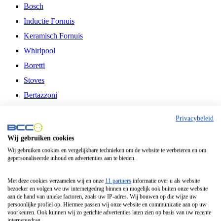
Bosch
Inductie Fornuis
Keramisch Fornuis
Whirlpool
Boretti
Stoves
Bertazzoni
Belling
Privacybeleid
Fitelli
Wij gebruiken cookies
Airfryer
Wij gebruiken cookies en vergelijkbare technieken om de website te verbeteren en om
gepersonaliseerde inhoud en advertenties aan te bieden.
Frituurpan
Contactgrill
Met deze cookies verzamelen wij en onze
11 partners
informatie over u als website
bezoeker en volgen we uw internetgedrag binnen en mogelijk ook buiten onze website
Broodbakmachine
aan de hand van unieke factoren, zoals uw IP-adres. Wij bouwen op die wijze uw
persoonlijke profiel op. Hiermee passen wij onze website en communicatie aan op uw
Broodrooster
voorkeuren. Ook kunnen wij zo gerichte advertenties laten zien op basis van uw recente
internetgedrag.