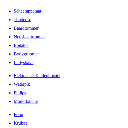
Scheerapparaat
Tondeuse
Baardtrimmer
Neushaartrimmer
Epilator
Bodygroomer
Ladyshave
Elektrische Tandenborstel
Waterpik
Philips
Monddouche
Fohn
Krulset