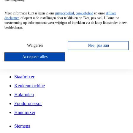
Grillplaat
Meer informatie kunt u lezen in ons
privacybeleid
,
cookiebeleid
en onze
affiliate
Vrijstaande Magnetron
disclaimer
, of opent u de instellingen door te klikken op 'Nee, pas aan'. U kunt uw
toestemming op ieder moment weer wijzigen of intrekken via de knop linksonder in uw
Vrijstaande Kookplaat
beeldscherm.
Inbouw Inductie Kookplaat
Inbouw Gaskookplaat
Weigeren
Nee, pas aan
Inbouw Keramische Kookplaat
Accepteer alles
Kookplaat Accessoires
Staafmixer
Keukenmachine
Hakmolen
Foodprocessor
Handmixer
Siemens