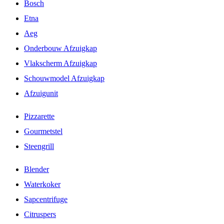
Bosch
Etna
Aeg
Onderbouw Afzuigkap
Vlakscherm Afzuigkap
Schouwmodel Afzuigkap
Afzuigunit
Pizzarette
Gourmetstel
Steengrill
Blender
Waterkoker
Sapcentrifuge
Citruspers