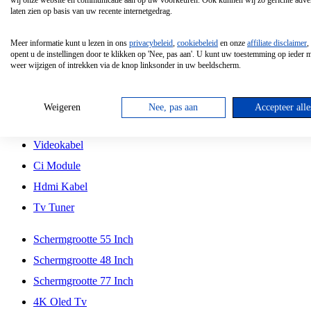
wij onze website en communicatie aan op uw voorkeuren. Ook kunnen wij zo gerichte adver
Tcl
laten zien op basis van uw recente internetgedrag.
Schermgrootte 70 Inch
Meer informatie kunt u lezen in ons
privacybeleid
,
cookiebeleid
en onze
affiliate disclaimer
,
Hd Led Tv
opent u de instellingen door te klikken op 'Nee, pas aan'. U kunt uw toestemming op ieder
weer wijzigen of intrekken via de knop linksonder in uw beeldscherm.
Tv Beugel
Antennekabel
Weigeren
Nee, pas aan
Accepteer alle
Universele Afstandsbediening
Videokabel
Ci Module
Hdmi Kabel
Tv Tuner
Schermgrootte 55 Inch
Schermgrootte 48 Inch
Schermgrootte 77 Inch
4K Oled Tv