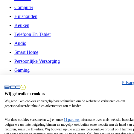
Computer
Huishouden
Keuken
Telefoon En Tablet
Audio
Smart Home
Persoonlijke Verzorging
Gaming
Vrije Tijd
Privac
Philips
Wij gebruiken cookies
Wij gebruiken cookies en vergelijkbare technieken om de website te verbeteren en om
Schermgrootte 24 Inch
gepersonaliseerde inhoud en advertenties aan te bieden.
Schermgrootte 75 Inch
Schermgrootte 85 Inch
Met deze cookies verzamelen wij en onze
11 partners
informatie over u als website bezoeke
volgen we uw internetgedrag binnen en mogelijk ook buiten onze website aan de hand van 
Schermgrootte 98 Inch
factoren, zoals uw IP-adres. Wij bouwen op die wijze uw persoonlijke profiel op. Hiermee 