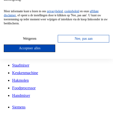
Grillplaat
Meer informatie kunt u lezen in ons
privacybeleid
,
cookiebeleid
en onze
affiliate
Vrijstaande Magnetron
disclaimer
, of opent u de instellingen door te klikken op 'Nee, pas aan'. U kunt uw
toestemming op ieder moment weer wijzigen of intrekken via de knop linksonder in uw
Vrijstaande Kookplaat
beeldscherm.
Inbouw Inductie Kookplaat
Inbouw Gaskookplaat
Weigeren
Nee, pas aan
Inbouw Keramische Kookplaat
Accepteer alles
Kookplaat Accessoires
Staafmixer
Keukenmachine
Hakmolen
Foodprocessor
Handmixer
Siemens