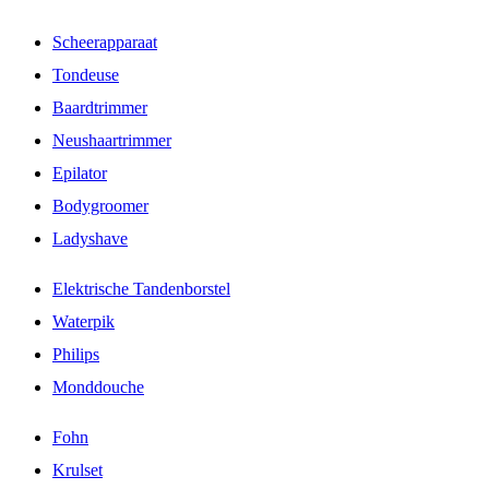
Scheerapparaat
Tondeuse
Baardtrimmer
Neushaartrimmer
Epilator
Bodygroomer
Ladyshave
Elektrische Tandenborstel
Waterpik
Philips
Monddouche
Fohn
Krulset