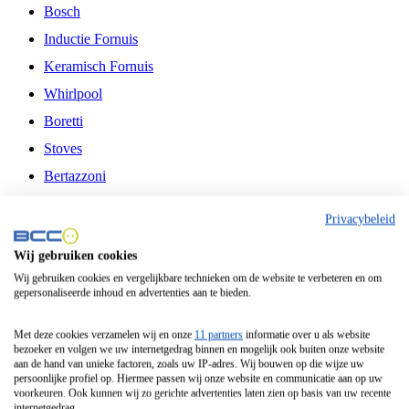
Bosch
Inductie Fornuis
Keramisch Fornuis
Whirlpool
Boretti
Stoves
Bertazzoni
Belling
Privacybeleid
Fitelli
Wij gebruiken cookies
Airfryer
Wij gebruiken cookies en vergelijkbare technieken om de website te verbeteren en om
gepersonaliseerde inhoud en advertenties aan te bieden.
Frituurpan
Contactgrill
Met deze cookies verzamelen wij en onze
11 partners
informatie over u als website
bezoeker en volgen we uw internetgedrag binnen en mogelijk ook buiten onze website
Broodbakmachine
aan de hand van unieke factoren, zoals uw IP-adres. Wij bouwen op die wijze uw
persoonlijke profiel op. Hiermee passen wij onze website en communicatie aan op uw
Broodrooster
voorkeuren. Ook kunnen wij zo gerichte advertenties laten zien op basis van uw recente
internetgedrag.