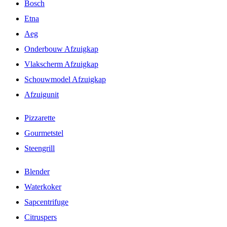
Bosch
Etna
Aeg
Onderbouw Afzuigkap
Vlakscherm Afzuigkap
Schouwmodel Afzuigkap
Afzuigunit
Pizzarette
Gourmetstel
Steengrill
Blender
Waterkoker
Sapcentrifuge
Citruspers