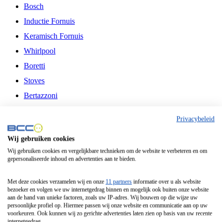
Bosch
Inductie Fornuis
Keramisch Fornuis
Whirlpool
Boretti
Stoves
Bertazzoni
Belling
Privacybeleid
Fitelli
Wij gebruiken cookies
Airfryer
Wij gebruiken cookies en vergelijkbare technieken om de website te verbeteren en om
gepersonaliseerde inhoud en advertenties aan te bieden.
Frituurpan
Contactgrill
Met deze cookies verzamelen wij en onze
11 partners
informatie over u als website
bezoeker en volgen we uw internetgedrag binnen en mogelijk ook buiten onze website
Broodbakmachine
aan de hand van unieke factoren, zoals uw IP-adres. Wij bouwen op die wijze uw
persoonlijke profiel op. Hiermee passen wij onze website en communicatie aan op uw
Broodrooster
voorkeuren. Ook kunnen wij zo gerichte advertenties laten zien op basis van uw recente
internetgedrag.