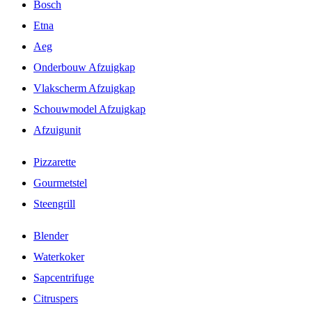
Bosch
Etna
Aeg
Onderbouw Afzuigkap
Vlakscherm Afzuigkap
Schouwmodel Afzuigkap
Afzuigunit
Pizzarette
Gourmetstel
Steengrill
Blender
Waterkoker
Sapcentrifuge
Citruspers