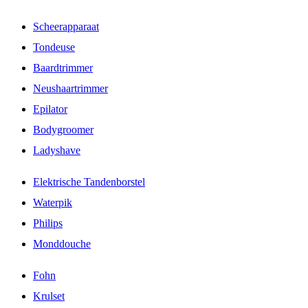
Scheerapparaat
Tondeuse
Baardtrimmer
Neushaartrimmer
Epilator
Bodygroomer
Ladyshave
Elektrische Tandenborstel
Waterpik
Philips
Monddouche
Fohn
Krulset