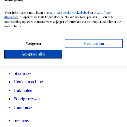
Grillplaat
Meer informatie kunt u lezen in ons
privacybeleid
,
cookiebeleid
en onze
affiliate
Vrijstaande Magnetron
disclaimer
, of opent u de instellingen door te klikken op 'Nee, pas aan'. U kunt uw
toestemming op ieder moment weer wijzigen of intrekken via de knop linksonder in uw
Vrijstaande Kookplaat
beeldscherm.
Inbouw Inductie Kookplaat
Inbouw Gaskookplaat
Weigeren
Nee, pas aan
Inbouw Keramische Kookplaat
Accepteer alles
Kookplaat Accessoires
Staafmixer
Keukenmachine
Hakmolen
Foodprocessor
Handmixer
Siemens