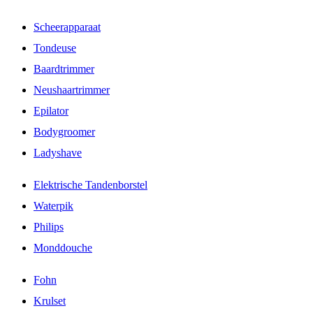
Scheerapparaat
Tondeuse
Baardtrimmer
Neushaartrimmer
Epilator
Bodygroomer
Ladyshave
Elektrische Tandenborstel
Waterpik
Philips
Monddouche
Fohn
Krulset