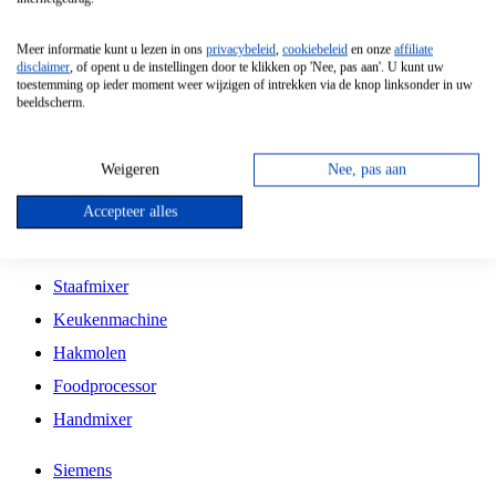
Grillplaat
Meer informatie kunt u lezen in ons
privacybeleid
,
cookiebeleid
en onze
affiliate
Vrijstaande Magnetron
disclaimer
, of opent u de instellingen door te klikken op 'Nee, pas aan'. U kunt uw
toestemming op ieder moment weer wijzigen of intrekken via de knop linksonder in uw
Vrijstaande Kookplaat
beeldscherm.
Inbouw Inductie Kookplaat
Inbouw Gaskookplaat
Weigeren
Nee, pas aan
Inbouw Keramische Kookplaat
Accepteer alles
Kookplaat Accessoires
Staafmixer
Keukenmachine
Hakmolen
Foodprocessor
Handmixer
Siemens