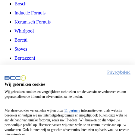
Bosch
Inductie Fornuis
Keramisch Fornuis
Whirlpool
Boretti
Stoves
Bertazzoni
Belling
Privacybeleid
Fitelli
Wij gebruiken cookies
Airfryer
Wij gebruiken cookies en vergelijkbare technieken om de website te verbeteren en om
gepersonaliseerde inhoud en advertenties aan te bieden.
Frituurpan
Contactgrill
Met deze cookies verzamelen wij en onze
11 partners
informatie over u als website
bezoeker en volgen we uw internetgedrag binnen en mogelijk ook buiten onze website
Broodbakmachine
aan de hand van unieke factoren, zoals uw IP-adres. Wij bouwen op die wijze uw
persoonlijke profiel op. Hiermee passen wij onze website en communicatie aan op uw
Broodrooster
voorkeuren. Ook kunnen wij zo gerichte advertenties laten zien op basis van uw recente
internetgedrag.