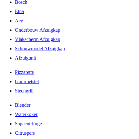
Bosch
Etna
Aeg
Onderbouw Afzuigkap
Vlakscherm Afzuigkap
Schouwmodel Afzuigkap
Afzuigunit
Pizzarette
Gourmetstel
Steengrill
Blender
Waterkoker
Sapcentrifuge
Citruspers