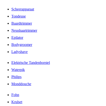
Scheerapparaat
Tondeuse
Baardtrimmer
Neushaartrimmer
Epilator
Bodygroomer
Ladyshave
Elektrische Tandenborstel
Waterpik
Philips
Monddouche
Fohn
Krulset