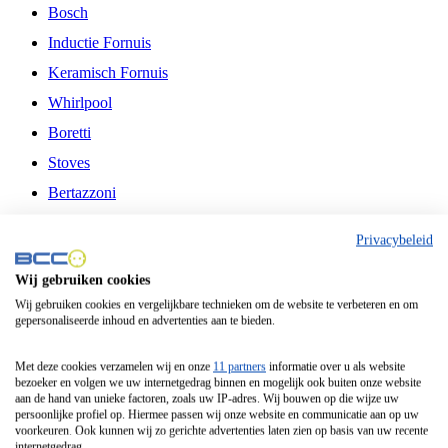
Bosch
Inductie Fornuis
Keramisch Fornuis
Whirlpool
Boretti
Stoves
Bertazzoni
Belling
Privacybeleid
Fitelli
Wij gebruiken cookies
Airfryer
Wij gebruiken cookies en vergelijkbare technieken om de website te verbeteren en om
gepersonaliseerde inhoud en advertenties aan te bieden.
Frituurpan
Contactgrill
Met deze cookies verzamelen wij en onze
11 partners
informatie over u als website
bezoeker en volgen we uw internetgedrag binnen en mogelijk ook buiten onze website
Broodbakmachine
aan de hand van unieke factoren, zoals uw IP-adres. Wij bouwen op die wijze uw
persoonlijke profiel op. Hiermee passen wij onze website en communicatie aan op uw
Broodrooster
voorkeuren. Ook kunnen wij zo gerichte advertenties laten zien op basis van uw recente
internetgedrag.