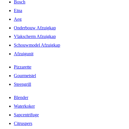
Bosch
Etna
Aeg
Onderbouw Afzuigkap
Vlakscherm Afzuigkap
Schouwmodel Afzuigkap
Afzuigunit
Pizzarette
Gourmetstel
Steengrill
Blender
Waterkoker
Sapcentrifuge
Citruspers