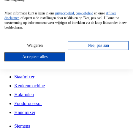
Grillplaat
Meer informatie kunt u lezen in ons
privacybeleid
,
cookiebeleid
en onze
affiliate
Vrijstaande Magnetron
disclaimer
, of opent u de instellingen door te klikken op 'Nee, pas aan'. U kunt uw
toestemming op ieder moment weer wijzigen of intrekken via de knop linksonder in uw
Vrijstaande Kookplaat
beeldscherm.
Inbouw Inductie Kookplaat
Inbouw Gaskookplaat
Weigeren
Nee, pas aan
Inbouw Keramische Kookplaat
Accepteer alles
Kookplaat Accessoires
Staafmixer
Keukenmachine
Hakmolen
Foodprocessor
Handmixer
Siemens