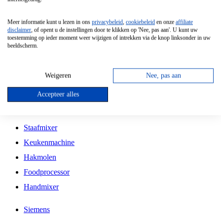
Grillplaat
Meer informatie kunt u lezen in ons
privacybeleid
,
cookiebeleid
en onze
affiliate
Vrijstaande Magnetron
disclaimer
, of opent u de instellingen door te klikken op 'Nee, pas aan'. U kunt uw
toestemming op ieder moment weer wijzigen of intrekken via de knop linksonder in uw
Vrijstaande Kookplaat
beeldscherm.
Inbouw Inductie Kookplaat
Inbouw Gaskookplaat
Weigeren
Nee, pas aan
Inbouw Keramische Kookplaat
Accepteer alles
Kookplaat Accessoires
Staafmixer
Keukenmachine
Hakmolen
Foodprocessor
Handmixer
Siemens