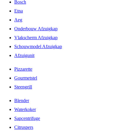
Bosch
Etna
Aeg
Onderbouw Afzuigkap
Vlakscherm Afzuigkap
Schouwmodel Afzuigkap
Afzuigunit
Pizzarette
Gourmetstel
Steengrill
Blender
Waterkoker
Sapcentrifuge
Citruspers