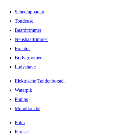
Scheerapparaat
Tondeuse
Baardtrimmer
Neushaartrimmer
Epilator
Bodygroomer
Ladyshave
Elektrische Tandenborstel
Waterpik
Philips
Monddouche
Fohn
Krulset