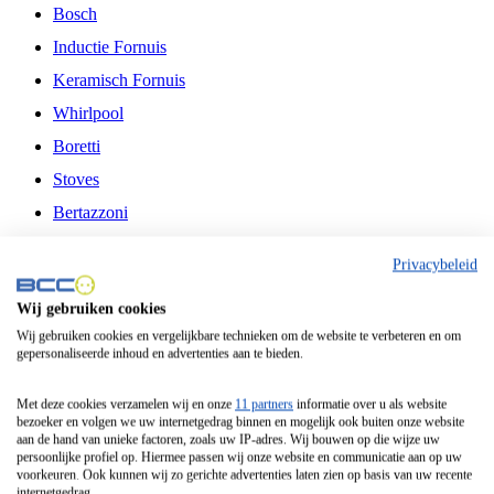
Bosch
Inductie Fornuis
Keramisch Fornuis
Whirlpool
Boretti
Stoves
Bertazzoni
Belling
Privacybeleid
Fitelli
Wij gebruiken cookies
Airfryer
Wij gebruiken cookies en vergelijkbare technieken om de website te verbeteren en om
gepersonaliseerde inhoud en advertenties aan te bieden.
Frituurpan
Contactgrill
Met deze cookies verzamelen wij en onze
11 partners
informatie over u als website
bezoeker en volgen we uw internetgedrag binnen en mogelijk ook buiten onze website
Broodbakmachine
aan de hand van unieke factoren, zoals uw IP-adres. Wij bouwen op die wijze uw
persoonlijke profiel op. Hiermee passen wij onze website en communicatie aan op uw
Broodrooster
voorkeuren. Ook kunnen wij zo gerichte advertenties laten zien op basis van uw recente
internetgedrag.