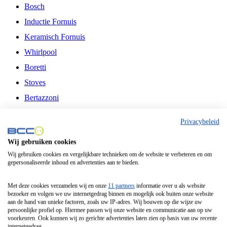
Bosch
Inductie Fornuis
Keramisch Fornuis
Whirlpool
Boretti
Stoves
Bertazzoni
Belling
Privacybeleid
Fitelli
Wij gebruiken cookies
Airfryer
Wij gebruiken cookies en vergelijkbare technieken om de website te verbeteren en om
gepersonaliseerde inhoud en advertenties aan te bieden.
Frituurpan
Contactgrill
Met deze cookies verzamelen wij en onze
11 partners
informatie over u als website
bezoeker en volgen we uw internetgedrag binnen en mogelijk ook buiten onze website
Broodbakmachine
aan de hand van unieke factoren, zoals uw IP-adres. Wij bouwen op die wijze uw
persoonlijke profiel op. Hiermee passen wij onze website en communicatie aan op uw
Broodrooster
voorkeuren. Ook kunnen wij zo gerichte advertenties laten zien op basis van uw recente
internetgedrag.