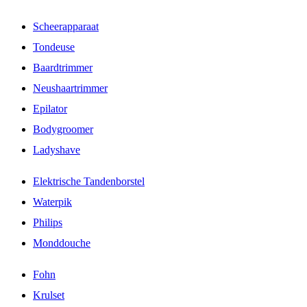
Scheerapparaat
Tondeuse
Baardtrimmer
Neushaartrimmer
Epilator
Bodygroomer
Ladyshave
Elektrische Tandenborstel
Waterpik
Philips
Monddouche
Fohn
Krulset