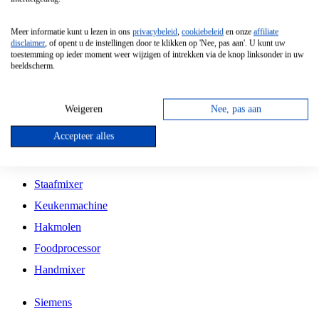
Grillplaat
Meer informatie kunt u lezen in ons
privacybeleid
,
cookiebeleid
en onze
affiliate
Vrijstaande Magnetron
disclaimer
, of opent u de instellingen door te klikken op 'Nee, pas aan'. U kunt uw
toestemming op ieder moment weer wijzigen of intrekken via de knop linksonder in uw
Vrijstaande Kookplaat
beeldscherm.
Inbouw Inductie Kookplaat
Inbouw Gaskookplaat
Weigeren
Nee, pas aan
Inbouw Keramische Kookplaat
Accepteer alles
Kookplaat Accessoires
Staafmixer
Keukenmachine
Hakmolen
Foodprocessor
Handmixer
Siemens