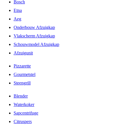
Bosch
Etna
Aeg
Onderbouw Afzuigkap
Vlakscherm Afzuigkap
Schouwmodel Afzuigkap
Afzuigunit
Pizzarette
Gourmetstel
Steengrill
Blender
Waterkoker
Sapcentrifuge
Citruspers