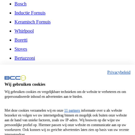
Bosch
Inductie Fornuis
Keramisch Fornuis
Whirlpool
Boretti
Stoves
Bertazzoni
Belling
Privacybeleid
Fitelli
Wij gebruiken cookies
Airfryer
Wij gebruiken cookies en vergelijkbare technieken om de website te verbeteren en om
gepersonaliseerde inhoud en advertenties aan te bieden.
Frituurpan
Contactgrill
Met deze cookies verzamelen wij en onze
11 partners
informatie over u als website
bezoeker en volgen we uw internetgedrag binnen en mogelijk ook buiten onze website
Broodbakmachine
aan de hand van unieke factoren, zoals uw IP-adres. Wij bouwen op die wijze uw
persoonlijke profiel op. Hiermee passen wij onze website en communicatie aan op uw
Broodrooster
voorkeuren. Ook kunnen wij zo gerichte advertenties laten zien op basis van uw recente
internetgedrag.