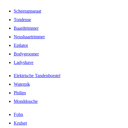
Scheerapparaat
Tondeuse
Baardtrimmer
Neushaartrimmer
Epilator
Bodygroomer
Ladyshave
Elektrische Tandenborstel
Waterpik
Philips
Monddouche
Fohn
Krulset