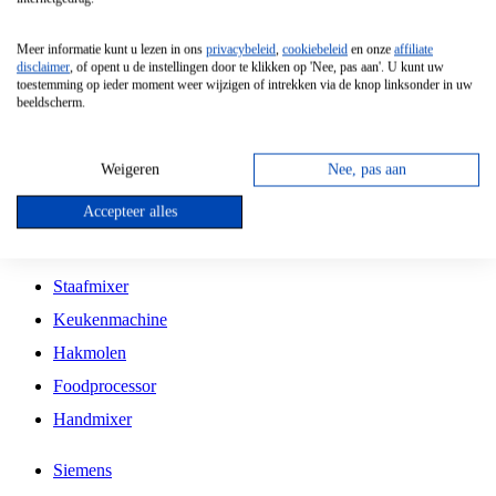
Grillplaat
Meer informatie kunt u lezen in ons
privacybeleid
,
cookiebeleid
en onze
affiliate
Vrijstaande Magnetron
disclaimer
, of opent u de instellingen door te klikken op 'Nee, pas aan'. U kunt uw
toestemming op ieder moment weer wijzigen of intrekken via de knop linksonder in uw
Vrijstaande Kookplaat
beeldscherm.
Inbouw Inductie Kookplaat
Inbouw Gaskookplaat
Weigeren
Nee, pas aan
Inbouw Keramische Kookplaat
Accepteer alles
Kookplaat Accessoires
Staafmixer
Keukenmachine
Hakmolen
Foodprocessor
Handmixer
Siemens