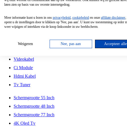
wij onze website en communicatie aan op uw voorkeuren. Ook kunnen wij zo gerichte adver
Tcl
laten zien op basis van uw recente internetgedrag.
Schermgrootte 70 Inch
Meer informatie kunt u lezen in ons
privacybeleid
,
cookiebeleid
en onze
affiliate disclaimer
,
Hd Led Tv
opent u de instellingen door te klikken op 'Nee, pas aan'. U kunt uw toestemming op ieder
weer wijzigen of intrekken via de knop linksonder in uw beeldscherm.
Tv Beugel
Antennekabel
Weigeren
Nee, pas aan
Accepteer alle
Universele Afstandsbediening
Videokabel
Ci Module
Hdmi Kabel
Tv Tuner
Schermgrootte 55 Inch
Schermgrootte 48 Inch
Schermgrootte 77 Inch
4K Oled Tv