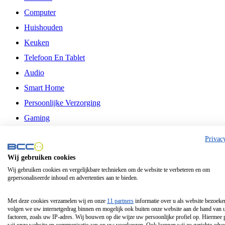
Computer
Huishouden
Keuken
Telefoon En Tablet
Audio
Smart Home
Persoonlijke Verzorging
Gaming
Vrije Tijd
Privac
Philips
Wij gebruiken cookies
Wij gebruiken cookies en vergelijkbare technieken om de website te verbeteren en om
Schermgrootte 24 Inch
gepersonaliseerde inhoud en advertenties aan te bieden.
Schermgrootte 75 Inch
Schermgrootte 85 Inch
Met deze cookies verzamelen wij en onze
11 partners
informatie over u als website bezoeke
volgen we uw internetgedrag binnen en mogelijk ook buiten onze website aan de hand van 
Schermgrootte 98 Inch
factoren, zoals uw IP-adres. Wij bouwen op die wijze uw persoonlijke profiel op. Hiermee 