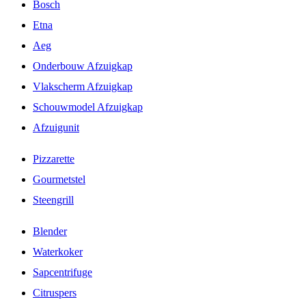
Bosch
Etna
Aeg
Onderbouw Afzuigkap
Vlakscherm Afzuigkap
Schouwmodel Afzuigkap
Afzuigunit
Pizzarette
Gourmetstel
Steengrill
Blender
Waterkoker
Sapcentrifuge
Citruspers