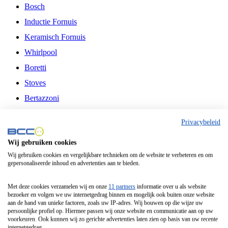
Bosch
Inductie Fornuis
Keramisch Fornuis
Whirlpool
Boretti
Stoves
Bertazzoni
Belling
Privacybeleid
Fitelli
Wij gebruiken cookies
Airfryer
Wij gebruiken cookies en vergelijkbare technieken om de website te verbeteren en om
gepersonaliseerde inhoud en advertenties aan te bieden.
Frituurpan
Contactgrill
Met deze cookies verzamelen wij en onze
11 partners
informatie over u als website
bezoeker en volgen we uw internetgedrag binnen en mogelijk ook buiten onze website
Broodbakmachine
aan de hand van unieke factoren, zoals uw IP-adres. Wij bouwen op die wijze uw
persoonlijke profiel op. Hiermee passen wij onze website en communicatie aan op uw
Broodrooster
voorkeuren. Ook kunnen wij zo gerichte advertenties laten zien op basis van uw recente
internetgedrag.