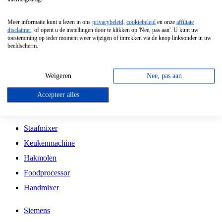
Grillplaat
Meer informatie kunt u lezen in ons
privacybeleid
,
cookiebeleid
en onze
affiliate
Vrijstaande Magnetron
disclaimer
, of opent u de instellingen door te klikken op 'Nee, pas aan'. U kunt uw
toestemming op ieder moment weer wijzigen of intrekken via de knop linksonder in uw
Vrijstaande Kookplaat
beeldscherm.
Inbouw Inductie Kookplaat
Inbouw Gaskookplaat
Weigeren
Nee, pas aan
Inbouw Keramische Kookplaat
Accepteer alles
Kookplaat Accessoires
Staafmixer
Keukenmachine
Hakmolen
Foodprocessor
Handmixer
Siemens