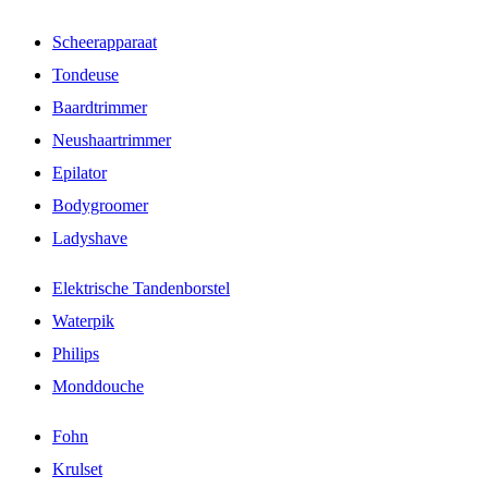
Scheerapparaat
Tondeuse
Baardtrimmer
Neushaartrimmer
Epilator
Bodygroomer
Ladyshave
Elektrische Tandenborstel
Waterpik
Philips
Monddouche
Fohn
Krulset