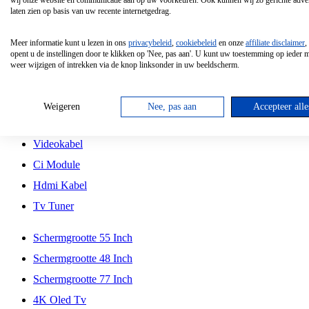
wij onze website en communicatie aan op uw voorkeuren. Ook kunnen wij zo gerichte adver
Tcl
laten zien op basis van uw recente internetgedrag.
Schermgrootte 70 Inch
Meer informatie kunt u lezen in ons
privacybeleid
,
cookiebeleid
en onze
affiliate disclaimer
,
Hd Led Tv
opent u de instellingen door te klikken op 'Nee, pas aan'. U kunt uw toestemming op ieder
weer wijzigen of intrekken via de knop linksonder in uw beeldscherm.
Tv Beugel
Antennekabel
Weigeren
Nee, pas aan
Accepteer alle
Universele Afstandsbediening
Videokabel
Ci Module
Hdmi Kabel
Tv Tuner
Schermgrootte 55 Inch
Schermgrootte 48 Inch
Schermgrootte 77 Inch
4K Oled Tv