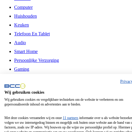
Computer
Huishouden
Keuken
Telefoon En Tablet
Audio
Smart Home
Persoonlijke Verzorging
Gaming
Vrije Tijd
Privac
Philips
Wij gebruiken cookies
Wij gebruiken cookies en vergelijkbare technieken om de website te verbeteren en om
Schermgrootte 24 Inch
gepersonaliseerde inhoud en advertenties aan te bieden.
Schermgrootte 75 Inch
Schermgrootte 85 Inch
Met deze cookies verzamelen wij en onze
11 partners
informatie over u als website bezoeke
volgen we uw internetgedrag binnen en mogelijk ook buiten onze website aan de hand van 
Schermgrootte 98 Inch
factoren, zoals uw IP-adres. Wij bouwen op die wijze uw persoonlijke profiel op. Hiermee 