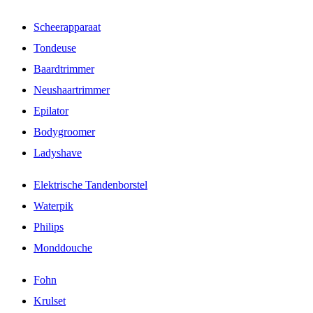
Scheerapparaat
Tondeuse
Baardtrimmer
Neushaartrimmer
Epilator
Bodygroomer
Ladyshave
Elektrische Tandenborstel
Waterpik
Philips
Monddouche
Fohn
Krulset