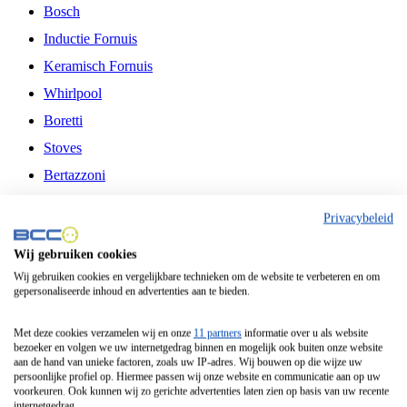
Bosch
Inductie Fornuis
Keramisch Fornuis
Whirlpool
Boretti
Stoves
Bertazzoni
Belling
Privacybeleid
Fitelli
Wij gebruiken cookies
Airfryer
Wij gebruiken cookies en vergelijkbare technieken om de website te verbeteren en om
gepersonaliseerde inhoud en advertenties aan te bieden.
Frituurpan
Contactgrill
Met deze cookies verzamelen wij en onze
11 partners
informatie over u als website
bezoeker en volgen we uw internetgedrag binnen en mogelijk ook buiten onze website
Broodbakmachine
aan de hand van unieke factoren, zoals uw IP-adres. Wij bouwen op die wijze uw
persoonlijke profiel op. Hiermee passen wij onze website en communicatie aan op uw
Broodrooster
voorkeuren. Ook kunnen wij zo gerichte advertenties laten zien op basis van uw recente
internetgedrag.