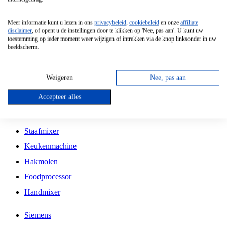
Grillplaat
Meer informatie kunt u lezen in ons
privacybeleid
,
cookiebeleid
en onze
affiliate
Vrijstaande Magnetron
disclaimer
, of opent u de instellingen door te klikken op 'Nee, pas aan'. U kunt uw
toestemming op ieder moment weer wijzigen of intrekken via de knop linksonder in uw
Vrijstaande Kookplaat
beeldscherm.
Inbouw Inductie Kookplaat
Inbouw Gaskookplaat
Weigeren
Nee, pas aan
Inbouw Keramische Kookplaat
Accepteer alles
Kookplaat Accessoires
Staafmixer
Keukenmachine
Hakmolen
Foodprocessor
Handmixer
Siemens