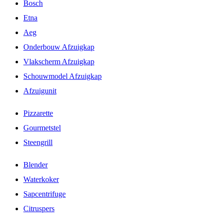
Bosch
Etna
Aeg
Onderbouw Afzuigkap
Vlakscherm Afzuigkap
Schouwmodel Afzuigkap
Afzuigunit
Pizzarette
Gourmetstel
Steengrill
Blender
Waterkoker
Sapcentrifuge
Citruspers