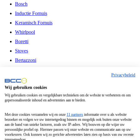
Bosch
Inductie Fornuis
Keramisch Fornuis
Whirlpool
Boretti
Stoves
Bertazzoni
Belling
Privacybeleid
Fitelli
Wij gebruiken cookies
Airfryer
Wij gebruiken cookies en vergelijkbare technieken om de website te verbeteren en om
gepersonaliseerde inhoud en advertenties aan te bieden.
Frituurpan
Contactgrill
Met deze cookies verzamelen wij en onze
11 partners
informatie over u als website
bezoeker en volgen we uw internetgedrag binnen en mogelijk ook buiten onze website
Broodbakmachine
aan de hand van unieke factoren, zoals uw IP-adres. Wij bouwen op die wijze uw
persoonlijke profiel op. Hiermee passen wij onze website en communicatie aan op uw
Broodrooster
voorkeuren. Ook kunnen wij zo gerichte advertenties laten zien op basis van uw recente
internetgedrag.