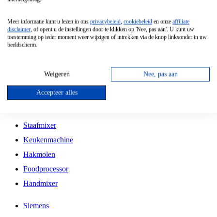
Grillplaat
Meer informatie kunt u lezen in ons
privacybeleid
,
cookiebeleid
en onze
affiliate
Vrijstaande Magnetron
disclaimer
, of opent u de instellingen door te klikken op 'Nee, pas aan'. U kunt uw
toestemming op ieder moment weer wijzigen of intrekken via de knop linksonder in uw
Vrijstaande Kookplaat
beeldscherm.
Inbouw Inductie Kookplaat
Inbouw Gaskookplaat
Weigeren
Nee, pas aan
Inbouw Keramische Kookplaat
Accepteer alles
Kookplaat Accessoires
Staafmixer
Keukenmachine
Hakmolen
Foodprocessor
Handmixer
Siemens