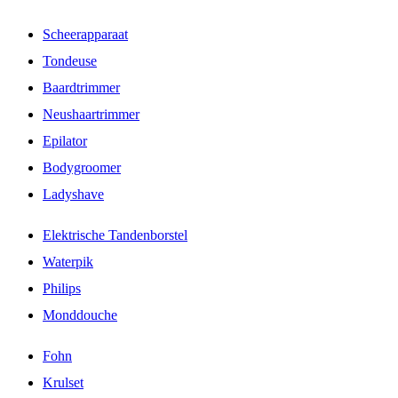
Scheerapparaat
Tondeuse
Baardtrimmer
Neushaartrimmer
Epilator
Bodygroomer
Ladyshave
Elektrische Tandenborstel
Waterpik
Philips
Monddouche
Fohn
Krulset