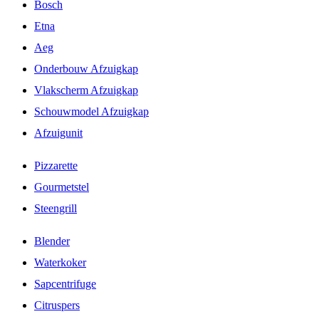
Bosch
Etna
Aeg
Onderbouw Afzuigkap
Vlakscherm Afzuigkap
Schouwmodel Afzuigkap
Afzuigunit
Pizzarette
Gourmetstel
Steengrill
Blender
Waterkoker
Sapcentrifuge
Citruspers