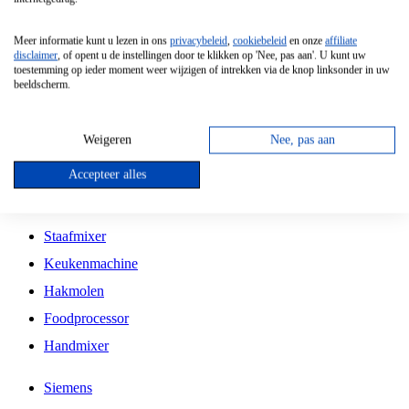
Grillplaat
Meer informatie kunt u lezen in ons
privacybeleid
,
cookiebeleid
en onze
affiliate
Vrijstaande Magnetron
disclaimer
, of opent u de instellingen door te klikken op 'Nee, pas aan'. U kunt uw
toestemming op ieder moment weer wijzigen of intrekken via de knop linksonder in uw
Vrijstaande Kookplaat
beeldscherm.
Inbouw Inductie Kookplaat
Inbouw Gaskookplaat
Weigeren
Nee, pas aan
Inbouw Keramische Kookplaat
Accepteer alles
Kookplaat Accessoires
Staafmixer
Keukenmachine
Hakmolen
Foodprocessor
Handmixer
Siemens