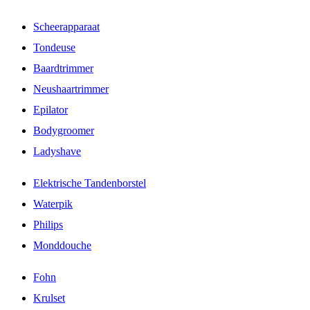
Scheerapparaat
Tondeuse
Baardtrimmer
Neushaartrimmer
Epilator
Bodygroomer
Ladyshave
Elektrische Tandenborstel
Waterpik
Philips
Monddouche
Fohn
Krulset