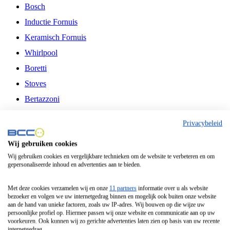
Bosch
Inductie Fornuis
Keramisch Fornuis
Whirlpool
Boretti
Stoves
Bertazzoni
Belling
Privacybeleid
Fitelli
Wij gebruiken cookies
Airfryer
Wij gebruiken cookies en vergelijkbare technieken om de website te verbeteren en om
gepersonaliseerde inhoud en advertenties aan te bieden.
Frituurpan
Contactgrill
Met deze cookies verzamelen wij en onze
11 partners
informatie over u als website
bezoeker en volgen we uw internetgedrag binnen en mogelijk ook buiten onze website
Broodbakmachine
aan de hand van unieke factoren, zoals uw IP-adres. Wij bouwen op die wijze uw
persoonlijke profiel op. Hiermee passen wij onze website en communicatie aan op uw
Broodrooster
voorkeuren. Ook kunnen wij zo gerichte advertenties laten zien op basis van uw recente
internetgedrag.