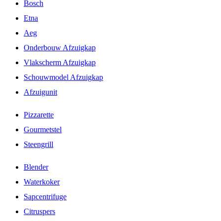
Bosch
Etna
Aeg
Onderbouw Afzuigkap
Vlakscherm Afzuigkap
Schouwmodel Afzuigkap
Afzuigunit
Pizzarette
Gourmetstel
Steengrill
Blender
Waterkoker
Sapcentrifuge
Citruspers