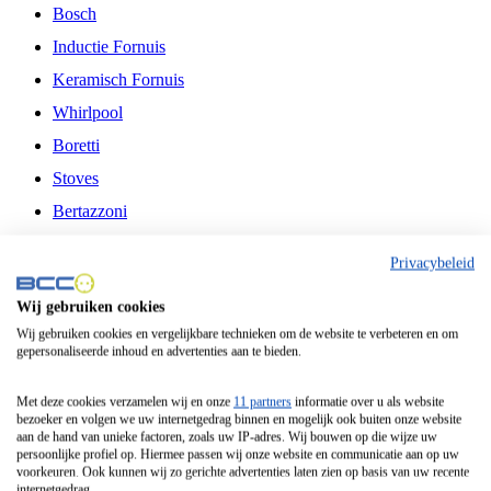
Bosch
Inductie Fornuis
Keramisch Fornuis
Whirlpool
Boretti
Stoves
Bertazzoni
Belling
Privacybeleid
Fitelli
Wij gebruiken cookies
Airfryer
Wij gebruiken cookies en vergelijkbare technieken om de website te verbeteren en om
gepersonaliseerde inhoud en advertenties aan te bieden.
Frituurpan
Contactgrill
Met deze cookies verzamelen wij en onze
11 partners
informatie over u als website
bezoeker en volgen we uw internetgedrag binnen en mogelijk ook buiten onze website
Broodbakmachine
aan de hand van unieke factoren, zoals uw IP-adres. Wij bouwen op die wijze uw
persoonlijke profiel op. Hiermee passen wij onze website en communicatie aan op uw
Broodrooster
voorkeuren. Ook kunnen wij zo gerichte advertenties laten zien op basis van uw recente
internetgedrag.