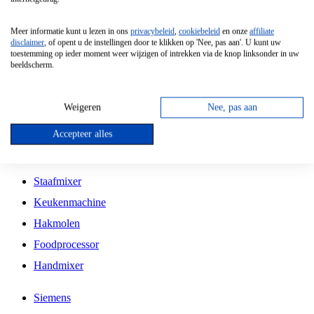
Grillplaat
Meer informatie kunt u lezen in ons
privacybeleid
,
cookiebeleid
en onze
affiliate
Vrijstaande Magnetron
disclaimer
, of opent u de instellingen door te klikken op 'Nee, pas aan'. U kunt uw
toestemming op ieder moment weer wijzigen of intrekken via de knop linksonder in uw
Vrijstaande Kookplaat
beeldscherm.
Inbouw Inductie Kookplaat
Inbouw Gaskookplaat
Weigeren
Nee, pas aan
Inbouw Keramische Kookplaat
Accepteer alles
Kookplaat Accessoires
Staafmixer
Keukenmachine
Hakmolen
Foodprocessor
Handmixer
Siemens