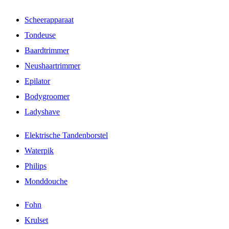
Scheerapparaat
Tondeuse
Baardtrimmer
Neushaartrimmer
Epilator
Bodygroomer
Ladyshave
Elektrische Tandenborstel
Waterpik
Philips
Monddouche
Fohn
Krulset