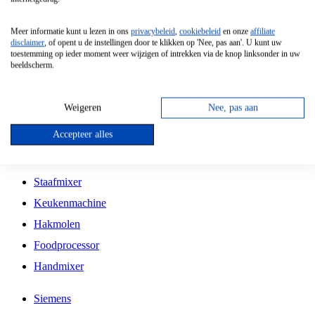
Grillplaat
Meer informatie kunt u lezen in ons
privacybeleid
,
cookiebeleid
en onze
affiliate
Vrijstaande Magnetron
disclaimer
, of opent u de instellingen door te klikken op 'Nee, pas aan'. U kunt uw
toestemming op ieder moment weer wijzigen of intrekken via de knop linksonder in uw
Vrijstaande Kookplaat
beeldscherm.
Inbouw Inductie Kookplaat
Inbouw Gaskookplaat
Weigeren
Nee, pas aan
Inbouw Keramische Kookplaat
Accepteer alles
Kookplaat Accessoires
Staafmixer
Keukenmachine
Hakmolen
Foodprocessor
Handmixer
Siemens