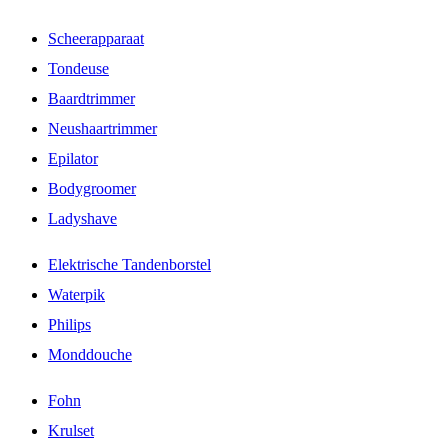
Scheerapparaat
Tondeuse
Baardtrimmer
Neushaartrimmer
Epilator
Bodygroomer
Ladyshave
Elektrische Tandenborstel
Waterpik
Philips
Monddouche
Fohn
Krulset