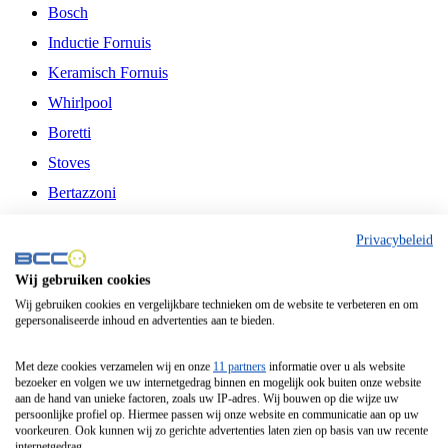
Bosch
Inductie Fornuis
Keramisch Fornuis
Whirlpool
Boretti
Stoves
Bertazzoni
Belling
Privacybeleid
Fitelli
Wij gebruiken cookies
Airfryer
Wij gebruiken cookies en vergelijkbare technieken om de website te verbeteren en om
gepersonaliseerde inhoud en advertenties aan te bieden.
Frituurpan
Contactgrill
Met deze cookies verzamelen wij en onze
11 partners
informatie over u als website
bezoeker en volgen we uw internetgedrag binnen en mogelijk ook buiten onze website
Broodbakmachine
aan de hand van unieke factoren, zoals uw IP-adres. Wij bouwen op die wijze uw
persoonlijke profiel op. Hiermee passen wij onze website en communicatie aan op uw
Broodrooster
voorkeuren. Ook kunnen wij zo gerichte advertenties laten zien op basis van uw recente
internetgedrag.