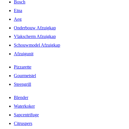
Bosch
Etna
Aeg
Onderbouw Afzuigkap
Vlakscherm Afzuigkap
Schouwmodel Afzuigkap
Afzuigunit
Pizzarette
Gourmetstel
Steengrill
Blender
Waterkoker
Sapcentrifuge
Citruspers