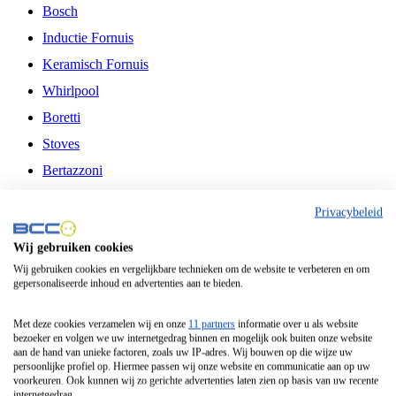
Bosch
Inductie Fornuis
Keramisch Fornuis
Whirlpool
Boretti
Stoves
Bertazzoni
Belling
Privacybeleid
Fitelli
Wij gebruiken cookies
Airfryer
Wij gebruiken cookies en vergelijkbare technieken om de website te verbeteren en om
gepersonaliseerde inhoud en advertenties aan te bieden.
Frituurpan
Contactgrill
Met deze cookies verzamelen wij en onze
11 partners
informatie over u als website
bezoeker en volgen we uw internetgedrag binnen en mogelijk ook buiten onze website
Broodbakmachine
aan de hand van unieke factoren, zoals uw IP-adres. Wij bouwen op die wijze uw
persoonlijke profiel op. Hiermee passen wij onze website en communicatie aan op uw
Broodrooster
voorkeuren. Ook kunnen wij zo gerichte advertenties laten zien op basis van uw recente
internetgedrag.