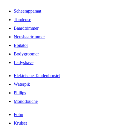
Scheerapparaat
Tondeuse
Baardtrimmer
Neushaartrimmer
Epilator
Bodygroomer
Ladyshave
Elektrische Tandenborstel
Waterpik
Philips
Monddouche
Fohn
Krulset