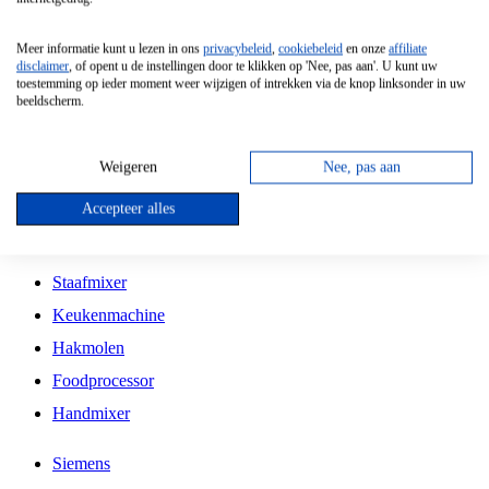
Grillplaat
Meer informatie kunt u lezen in ons
privacybeleid
,
cookiebeleid
en onze
affiliate
Vrijstaande Magnetron
disclaimer
, of opent u de instellingen door te klikken op 'Nee, pas aan'. U kunt uw
toestemming op ieder moment weer wijzigen of intrekken via de knop linksonder in uw
Vrijstaande Kookplaat
beeldscherm.
Inbouw Inductie Kookplaat
Inbouw Gaskookplaat
Weigeren
Nee, pas aan
Inbouw Keramische Kookplaat
Accepteer alles
Kookplaat Accessoires
Staafmixer
Keukenmachine
Hakmolen
Foodprocessor
Handmixer
Siemens