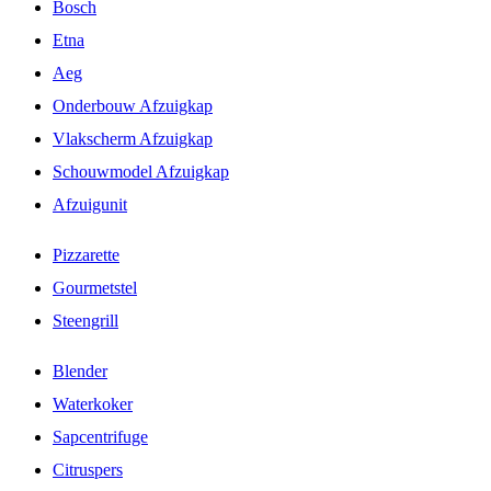
Bosch
Etna
Aeg
Onderbouw Afzuigkap
Vlakscherm Afzuigkap
Schouwmodel Afzuigkap
Afzuigunit
Pizzarette
Gourmetstel
Steengrill
Blender
Waterkoker
Sapcentrifuge
Citruspers