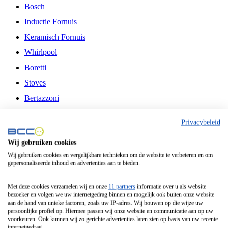
Bosch
Inductie Fornuis
Keramisch Fornuis
Whirlpool
Boretti
Stoves
Bertazzoni
Belling
Privacybeleid
Fitelli
Wij gebruiken cookies
Airfryer
Wij gebruiken cookies en vergelijkbare technieken om de website te verbeteren en om
gepersonaliseerde inhoud en advertenties aan te bieden.
Frituurpan
Contactgrill
Met deze cookies verzamelen wij en onze
11 partners
informatie over u als website
bezoeker en volgen we uw internetgedrag binnen en mogelijk ook buiten onze website
Broodbakmachine
aan de hand van unieke factoren, zoals uw IP-adres. Wij bouwen op die wijze uw
persoonlijke profiel op. Hiermee passen wij onze website en communicatie aan op uw
Broodrooster
voorkeuren. Ook kunnen wij zo gerichte advertenties laten zien op basis van uw recente
internetgedrag.