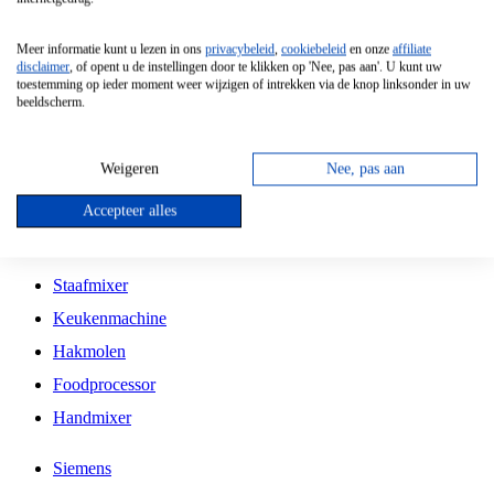
Grillplaat
Meer informatie kunt u lezen in ons
privacybeleid
,
cookiebeleid
en onze
affiliate
Vrijstaande Magnetron
disclaimer
, of opent u de instellingen door te klikken op 'Nee, pas aan'. U kunt uw
toestemming op ieder moment weer wijzigen of intrekken via de knop linksonder in uw
Vrijstaande Kookplaat
beeldscherm.
Inbouw Inductie Kookplaat
Inbouw Gaskookplaat
Weigeren
Nee, pas aan
Inbouw Keramische Kookplaat
Accepteer alles
Kookplaat Accessoires
Staafmixer
Keukenmachine
Hakmolen
Foodprocessor
Handmixer
Siemens