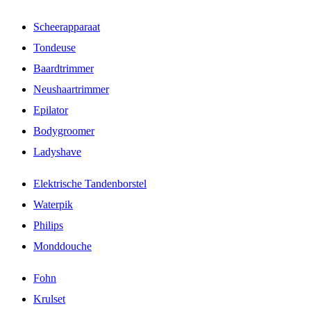
Scheerapparaat
Tondeuse
Baardtrimmer
Neushaartrimmer
Epilator
Bodygroomer
Ladyshave
Elektrische Tandenborstel
Waterpik
Philips
Monddouche
Fohn
Krulset