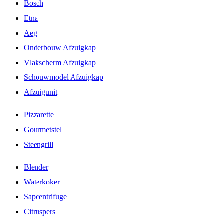
Bosch
Etna
Aeg
Onderbouw Afzuigkap
Vlakscherm Afzuigkap
Schouwmodel Afzuigkap
Afzuigunit
Pizzarette
Gourmetstel
Steengrill
Blender
Waterkoker
Sapcentrifuge
Citruspers