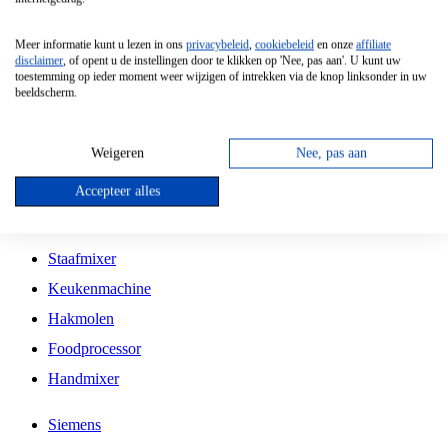
Grillplaat
Meer informatie kunt u lezen in ons
privacybeleid
,
cookiebeleid
en onze
affiliate
Vrijstaande Magnetron
disclaimer
, of opent u de instellingen door te klikken op 'Nee, pas aan'. U kunt uw
toestemming op ieder moment weer wijzigen of intrekken via de knop linksonder in uw
Vrijstaande Kookplaat
beeldscherm.
Inbouw Inductie Kookplaat
Inbouw Gaskookplaat
Weigeren
Nee, pas aan
Inbouw Keramische Kookplaat
Accepteer alles
Kookplaat Accessoires
Staafmixer
Keukenmachine
Hakmolen
Foodprocessor
Handmixer
Siemens