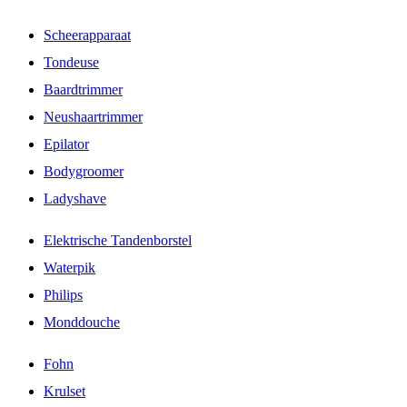
Scheerapparaat
Tondeuse
Baardtrimmer
Neushaartrimmer
Epilator
Bodygroomer
Ladyshave
Elektrische Tandenborstel
Waterpik
Philips
Monddouche
Fohn
Krulset