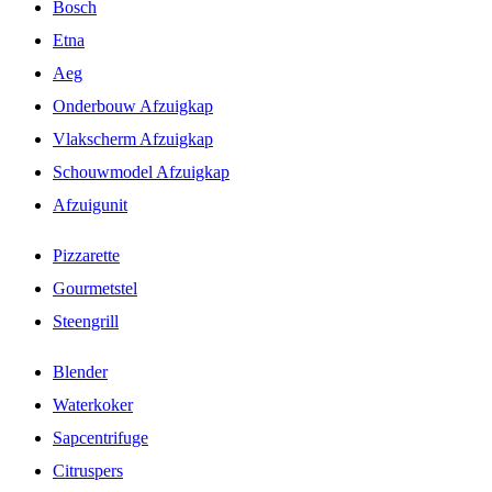
Bosch
Etna
Aeg
Onderbouw Afzuigkap
Vlakscherm Afzuigkap
Schouwmodel Afzuigkap
Afzuigunit
Pizzarette
Gourmetstel
Steengrill
Blender
Waterkoker
Sapcentrifuge
Citruspers