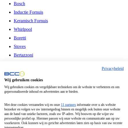
Bosch
Inductie Fornuis
Keramisch Fornuis
Whirlpool
Boretti
Stoves
Bertazzoni
Belling
Privacybeleid
Fitelli
Wij gebruiken cookies
Airfryer
Wij gebruiken cookies en vergelijkbare technieken om de website te verbeteren en om
gepersonaliseerde inhoud en advertenties aan te bieden.
Frituurpan
Contactgrill
Met deze cookies verzamelen wij en onze
11 partners
informatie over u als website
bezoeker en volgen we uw internetgedrag binnen en mogelijk ook buiten onze website
Broodbakmachine
aan de hand van unieke factoren, zoals uw IP-adres. Wij bouwen op die wijze uw
persoonlijke profiel op. Hiermee passen wij onze website en communicatie aan op uw
Broodrooster
voorkeuren. Ook kunnen wij zo gerichte advertenties laten zien op basis van uw recente
internetgedrag.