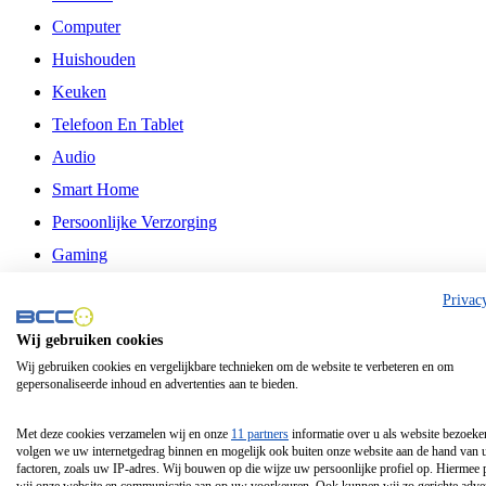
Computer
Huishouden
Keuken
Telefoon En Tablet
Audio
Smart Home
Persoonlijke Verzorging
Gaming
Vrije Tijd
Privac
Philips
Wij gebruiken cookies
Wij gebruiken cookies en vergelijkbare technieken om de website te verbeteren en om
Schermgrootte 24 Inch
gepersonaliseerde inhoud en advertenties aan te bieden.
Schermgrootte 75 Inch
Schermgrootte 85 Inch
Met deze cookies verzamelen wij en onze
11 partners
informatie over u als website bezoeke
volgen we uw internetgedrag binnen en mogelijk ook buiten onze website aan de hand van 
Schermgrootte 98 Inch
factoren, zoals uw IP-adres. Wij bouwen op die wijze uw persoonlijke profiel op. Hiermee 