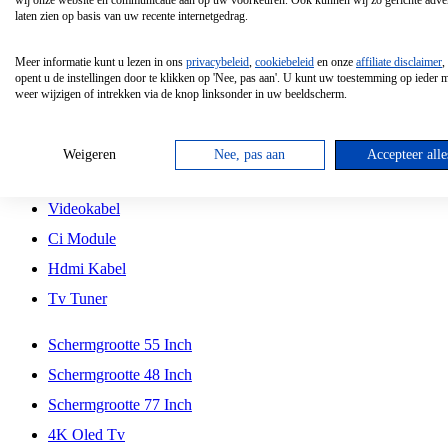
wij onze website en communicatie aan op uw voorkeuren. Ook kunnen wij zo gerichte adver
Tcl
laten zien op basis van uw recente internetgedrag.
Schermgrootte 70 Inch
Meer informatie kunt u lezen in ons
privacybeleid
,
cookiebeleid
en onze
affiliate disclaimer
,
Hd Led Tv
opent u de instellingen door te klikken op 'Nee, pas aan'. U kunt uw toestemming op ieder
weer wijzigen of intrekken via de knop linksonder in uw beeldscherm.
Tv Beugel
Antennekabel
Weigeren
Nee, pas aan
Accepteer alle
Universele Afstandsbediening
Videokabel
Ci Module
Hdmi Kabel
Tv Tuner
Schermgrootte 55 Inch
Schermgrootte 48 Inch
Schermgrootte 77 Inch
4K Oled Tv