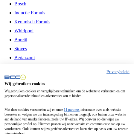
Bosch
Inductie Fornuis
Keramisch Fornuis
Whirlpool
Boretti
Stoves
Bertazzoni
Belling
Privacybeleid
Fitelli
Wij gebruiken cookies
Airfryer
Wij gebruiken cookies en vergelijkbare technieken om de website te verbeteren en om
gepersonaliseerde inhoud en advertenties aan te bieden.
Frituurpan
Contactgrill
Met deze cookies verzamelen wij en onze
11 partners
informatie over u als website
bezoeker en volgen we uw internetgedrag binnen en mogelijk ook buiten onze website
Broodbakmachine
aan de hand van unieke factoren, zoals uw IP-adres. Wij bouwen op die wijze uw
persoonlijke profiel op. Hiermee passen wij onze website en communicatie aan op uw
Broodrooster
voorkeuren. Ook kunnen wij zo gerichte advertenties laten zien op basis van uw recente
internetgedrag.