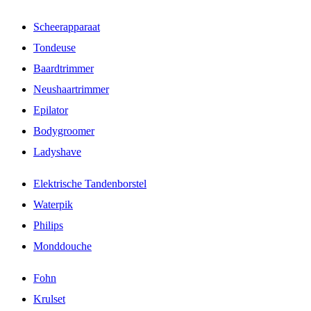
Scheerapparaat
Tondeuse
Baardtrimmer
Neushaartrimmer
Epilator
Bodygroomer
Ladyshave
Elektrische Tandenborstel
Waterpik
Philips
Monddouche
Fohn
Krulset