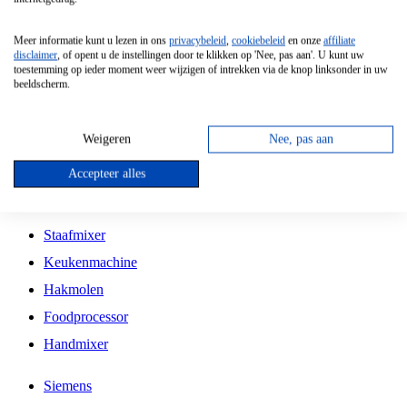
Grillplaat
Meer informatie kunt u lezen in ons
privacybeleid
,
cookiebeleid
en onze
affiliate
Vrijstaande Magnetron
disclaimer
, of opent u de instellingen door te klikken op 'Nee, pas aan'. U kunt uw
toestemming op ieder moment weer wijzigen of intrekken via de knop linksonder in uw
Vrijstaande Kookplaat
beeldscherm.
Inbouw Inductie Kookplaat
Inbouw Gaskookplaat
Weigeren
Nee, pas aan
Inbouw Keramische Kookplaat
Accepteer alles
Kookplaat Accessoires
Staafmixer
Keukenmachine
Hakmolen
Foodprocessor
Handmixer
Siemens