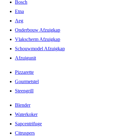
Bosch
Etna
Aeg
Onderbouw Afzuigkap
Vlakscherm Afzuigkap
Schouwmodel Afzuigkap
Afzuigunit
Pizzarette
Gourmetstel
Steengrill
Blender
Waterkoker
Sapcentrifuge
Citruspers