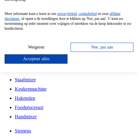
Grillplaat
Meer informatie kunt u lezen in ons
privacybeleid
,
cookiebeleid
en onze
affiliate
Vrijstaande Magnetron
disclaimer
, of opent u de instellingen door te klikken op 'Nee, pas aan'. U kunt uw
toestemming op ieder moment weer wijzigen of intrekken via de knop linksonder in uw
Vrijstaande Kookplaat
beeldscherm.
Inbouw Inductie Kookplaat
Inbouw Gaskookplaat
Weigeren
Nee, pas aan
Inbouw Keramische Kookplaat
Accepteer alles
Kookplaat Accessoires
Staafmixer
Keukenmachine
Hakmolen
Foodprocessor
Handmixer
Siemens