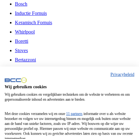
Bosch
Inductie Fornuis
Keramisch Fornuis
Whirlpool
Boretti
Stoves
Bertazzoni
Belling
Privacybeleid
Fitelli
Wij gebruiken cookies
Airfryer
Wij gebruiken cookies en vergelijkbare technieken om de website te verbeteren en om
gepersonaliseerde inhoud en advertenties aan te bieden.
Frituurpan
Contactgrill
Met deze cookies verzamelen wij en onze
11 partners
informatie over u als website
bezoeker en volgen we uw internetgedrag binnen en mogelijk ook buiten onze website
Broodbakmachine
aan de hand van unieke factoren, zoals uw IP-adres. Wij bouwen op die wijze uw
persoonlijke profiel op. Hiermee passen wij onze website en communicatie aan op uw
Broodrooster
voorkeuren. Ook kunnen wij zo gerichte advertenties laten zien op basis van uw recente
internetgedrag.