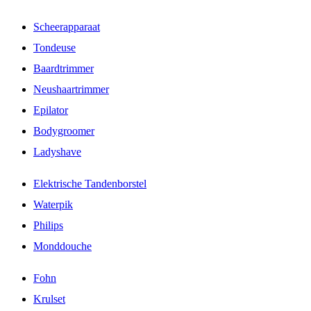
Scheerapparaat
Tondeuse
Baardtrimmer
Neushaartrimmer
Epilator
Bodygroomer
Ladyshave
Elektrische Tandenborstel
Waterpik
Philips
Monddouche
Fohn
Krulset