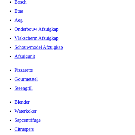
Bosch
Etna
Aeg
Onderbouw Afzuigkap
Vlakscherm Afzuigkap
Schouwmodel Afzuigkap
Afzuigunit
Pizzarette
Gourmetstel
Steengrill
Blender
Waterkoker
Sapcentrifuge
Citruspers