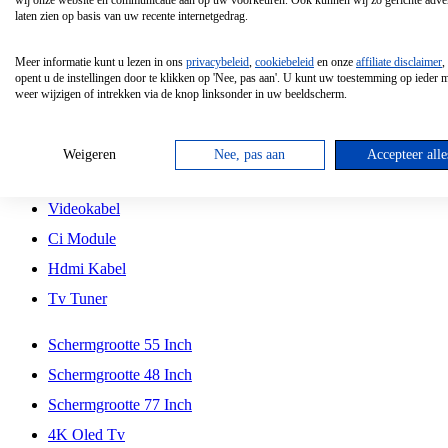
wij onze website en communicatie aan op uw voorkeuren. Ook kunnen wij zo gerichte adver
Tcl
laten zien op basis van uw recente internetgedrag.
Schermgrootte 70 Inch
Meer informatie kunt u lezen in ons
privacybeleid
,
cookiebeleid
en onze
affiliate disclaimer
,
Hd Led Tv
opent u de instellingen door te klikken op 'Nee, pas aan'. U kunt uw toestemming op ieder
weer wijzigen of intrekken via de knop linksonder in uw beeldscherm.
Tv Beugel
Antennekabel
Weigeren
Nee, pas aan
Accepteer alle
Universele Afstandsbediening
Videokabel
Ci Module
Hdmi Kabel
Tv Tuner
Schermgrootte 55 Inch
Schermgrootte 48 Inch
Schermgrootte 77 Inch
4K Oled Tv