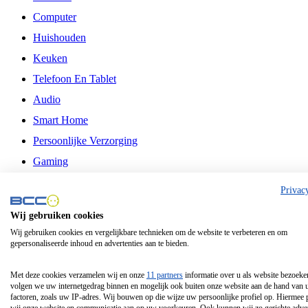
Computer
Huishouden
Keuken
Telefoon En Tablet
Audio
Smart Home
Persoonlijke Verzorging
Gaming
Vrije Tijd
Privac
Philips
Wij gebruiken cookies
Wij gebruiken cookies en vergelijkbare technieken om de website te verbeteren en om
Schermgrootte 24 Inch
gepersonaliseerde inhoud en advertenties aan te bieden.
Schermgrootte 75 Inch
Schermgrootte 85 Inch
Met deze cookies verzamelen wij en onze
11 partners
informatie over u als website bezoeke
volgen we uw internetgedrag binnen en mogelijk ook buiten onze website aan de hand van 
Schermgrootte 98 Inch
factoren, zoals uw IP-adres. Wij bouwen op die wijze uw persoonlijke profiel op. Hiermee 