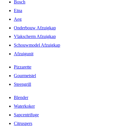
Bosch
Etna
Aeg
Onderbouw Afzuigkap
Vlakscherm Afzuigkap
Schouwmodel Afzuigkap
Afzuigunit
Pizzarette
Gourmetstel
Steengrill
Blender
Waterkoker
Sapcentrifuge
Citruspers