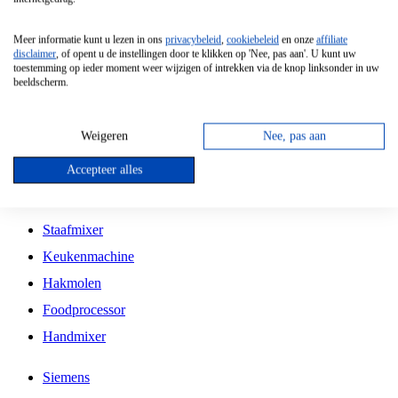
Grillplaat
Meer informatie kunt u lezen in ons
privacybeleid
,
cookiebeleid
en onze
affiliate
Vrijstaande Magnetron
disclaimer
, of opent u de instellingen door te klikken op 'Nee, pas aan'. U kunt uw
toestemming op ieder moment weer wijzigen of intrekken via de knop linksonder in uw
Vrijstaande Kookplaat
beeldscherm.
Inbouw Inductie Kookplaat
Inbouw Gaskookplaat
Weigeren
Nee, pas aan
Inbouw Keramische Kookplaat
Accepteer alles
Kookplaat Accessoires
Staafmixer
Keukenmachine
Hakmolen
Foodprocessor
Handmixer
Siemens