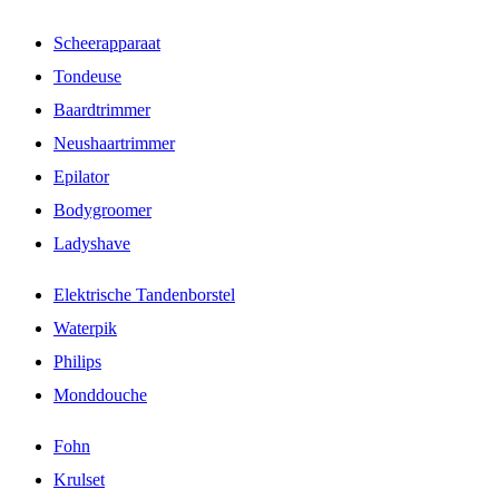
Scheerapparaat
Tondeuse
Baardtrimmer
Neushaartrimmer
Epilator
Bodygroomer
Ladyshave
Elektrische Tandenborstel
Waterpik
Philips
Monddouche
Fohn
Krulset