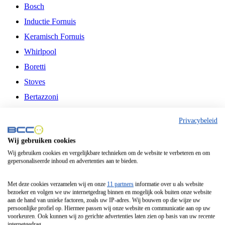
Bosch
Inductie Fornuis
Keramisch Fornuis
Whirlpool
Boretti
Stoves
Bertazzoni
Belling
Privacybeleid
Fitelli
Wij gebruiken cookies
Airfryer
Wij gebruiken cookies en vergelijkbare technieken om de website te verbeteren en om
gepersonaliseerde inhoud en advertenties aan te bieden.
Frituurpan
Contactgrill
Met deze cookies verzamelen wij en onze
11 partners
informatie over u als website
bezoeker en volgen we uw internetgedrag binnen en mogelijk ook buiten onze website
Broodbakmachine
aan de hand van unieke factoren, zoals uw IP-adres. Wij bouwen op die wijze uw
persoonlijke profiel op. Hiermee passen wij onze website en communicatie aan op uw
Broodrooster
voorkeuren. Ook kunnen wij zo gerichte advertenties laten zien op basis van uw recente
internetgedrag.