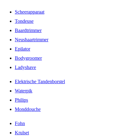
Scheerapparaat
Tondeuse
Baardtrimmer
Neushaartrimmer
Epilator
Bodygroomer
Ladyshave
Elektrische Tandenborstel
Waterpik
Philips
Monddouche
Fohn
Krulset