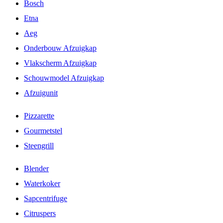
Bosch
Etna
Aeg
Onderbouw Afzuigkap
Vlakscherm Afzuigkap
Schouwmodel Afzuigkap
Afzuigunit
Pizzarette
Gourmetstel
Steengrill
Blender
Waterkoker
Sapcentrifuge
Citruspers