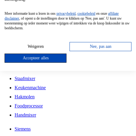
Grillplaat
Meer informatie kunt u lezen in ons
privacybeleid
,
cookiebeleid
en onze
affiliate
Vrijstaande Magnetron
disclaimer
, of opent u de instellingen door te klikken op 'Nee, pas aan'. U kunt uw
toestemming op ieder moment weer wijzigen of intrekken via de knop linksonder in uw
Vrijstaande Kookplaat
beeldscherm.
Inbouw Inductie Kookplaat
Inbouw Gaskookplaat
Weigeren
Nee, pas aan
Inbouw Keramische Kookplaat
Accepteer alles
Kookplaat Accessoires
Staafmixer
Keukenmachine
Hakmolen
Foodprocessor
Handmixer
Siemens