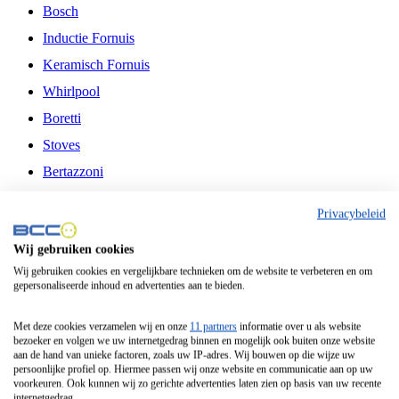
Bosch
Inductie Fornuis
Keramisch Fornuis
Whirlpool
Boretti
Stoves
Bertazzoni
Belling
Privacybeleid
Fitelli
Wij gebruiken cookies
Airfryer
Wij gebruiken cookies en vergelijkbare technieken om de website te verbeteren en om
gepersonaliseerde inhoud en advertenties aan te bieden.
Frituurpan
Contactgrill
Met deze cookies verzamelen wij en onze
11 partners
informatie over u als website
bezoeker en volgen we uw internetgedrag binnen en mogelijk ook buiten onze website
Broodbakmachine
aan de hand van unieke factoren, zoals uw IP-adres. Wij bouwen op die wijze uw
persoonlijke profiel op. Hiermee passen wij onze website en communicatie aan op uw
Broodrooster
voorkeuren. Ook kunnen wij zo gerichte advertenties laten zien op basis van uw recente
internetgedrag.