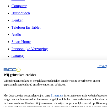
Computer
Huishouden
Keuken
Telefoon En Tablet
Audio
Smart Home
Persoonlijke Verzorging
Gaming
Vrije Tijd
Privac
Philips
Wij gebruiken cookies
Wij gebruiken cookies en vergelijkbare technieken om de website te verbeteren en om
Schermgrootte 24 Inch
gepersonaliseerde inhoud en advertenties aan te bieden.
Schermgrootte 75 Inch
Schermgrootte 85 Inch
Met deze cookies verzamelen wij en onze
11 partners
informatie over u als website bezoeke
volgen we uw internetgedrag binnen en mogelijk ook buiten onze website aan de hand van 
Schermgrootte 98 Inch
factoren, zoals uw IP-adres. Wij bouwen op die wijze uw persoonlijke profiel op. Hiermee 