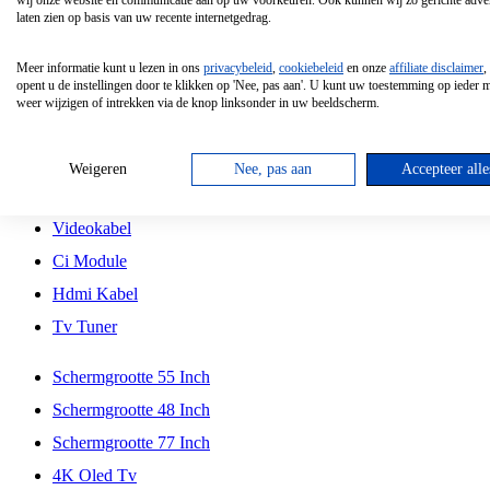
wij onze website en communicatie aan op uw voorkeuren. Ook kunnen wij zo gerichte adver
Tcl
laten zien op basis van uw recente internetgedrag.
Schermgrootte 70 Inch
Meer informatie kunt u lezen in ons
privacybeleid
,
cookiebeleid
en onze
affiliate disclaimer
,
Hd Led Tv
opent u de instellingen door te klikken op 'Nee, pas aan'. U kunt uw toestemming op ieder
weer wijzigen of intrekken via de knop linksonder in uw beeldscherm.
Tv Beugel
Antennekabel
Weigeren
Nee, pas aan
Accepteer alle
Universele Afstandsbediening
Videokabel
Ci Module
Hdmi Kabel
Tv Tuner
Schermgrootte 55 Inch
Schermgrootte 48 Inch
Schermgrootte 77 Inch
4K Oled Tv