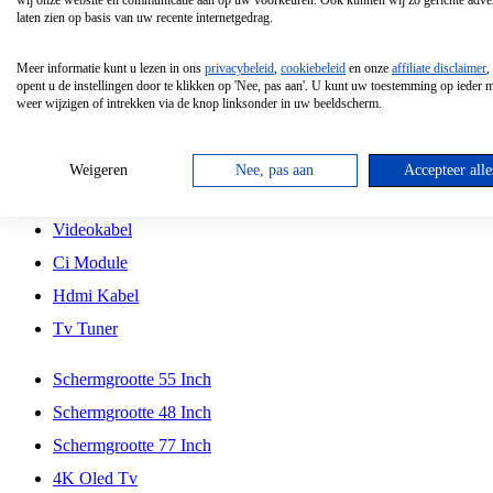
wij onze website en communicatie aan op uw voorkeuren. Ook kunnen wij zo gerichte adver
Tcl
laten zien op basis van uw recente internetgedrag.
Schermgrootte 70 Inch
Meer informatie kunt u lezen in ons
privacybeleid
,
cookiebeleid
en onze
affiliate disclaimer
,
Hd Led Tv
opent u de instellingen door te klikken op 'Nee, pas aan'. U kunt uw toestemming op ieder
weer wijzigen of intrekken via de knop linksonder in uw beeldscherm.
Tv Beugel
Antennekabel
Weigeren
Nee, pas aan
Accepteer alle
Universele Afstandsbediening
Videokabel
Ci Module
Hdmi Kabel
Tv Tuner
Schermgrootte 55 Inch
Schermgrootte 48 Inch
Schermgrootte 77 Inch
4K Oled Tv