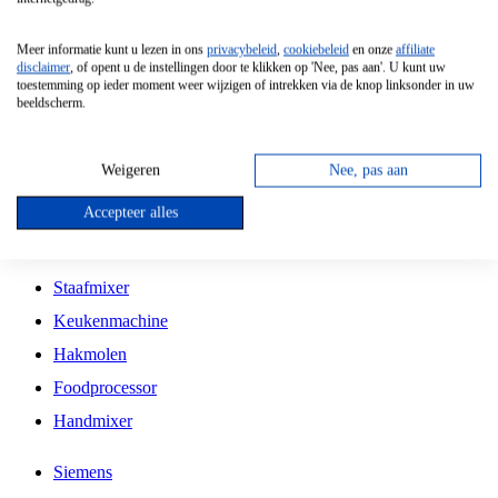
Grillplaat
Meer informatie kunt u lezen in ons
privacybeleid
,
cookiebeleid
en onze
affiliate
Vrijstaande Magnetron
disclaimer
, of opent u de instellingen door te klikken op 'Nee, pas aan'. U kunt uw
toestemming op ieder moment weer wijzigen of intrekken via de knop linksonder in uw
Vrijstaande Kookplaat
beeldscherm.
Inbouw Inductie Kookplaat
Inbouw Gaskookplaat
Weigeren
Nee, pas aan
Inbouw Keramische Kookplaat
Accepteer alles
Kookplaat Accessoires
Staafmixer
Keukenmachine
Hakmolen
Foodprocessor
Handmixer
Siemens