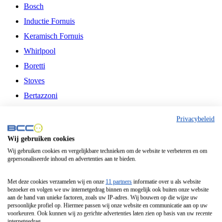
Bosch
Inductie Fornuis
Keramisch Fornuis
Whirlpool
Boretti
Stoves
Bertazzoni
Belling
Privacybeleid
Fitelli
Wij gebruiken cookies
Airfryer
Wij gebruiken cookies en vergelijkbare technieken om de website te verbeteren en om
gepersonaliseerde inhoud en advertenties aan te bieden.
Frituurpan
Contactgrill
Met deze cookies verzamelen wij en onze
11 partners
informatie over u als website
bezoeker en volgen we uw internetgedrag binnen en mogelijk ook buiten onze website
Broodbakmachine
aan de hand van unieke factoren, zoals uw IP-adres. Wij bouwen op die wijze uw
persoonlijke profiel op. Hiermee passen wij onze website en communicatie aan op uw
Broodrooster
voorkeuren. Ook kunnen wij zo gerichte advertenties laten zien op basis van uw recente
internetgedrag.