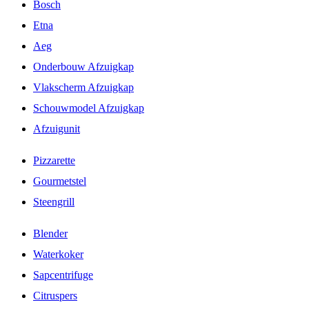
Bosch
Etna
Aeg
Onderbouw Afzuigkap
Vlakscherm Afzuigkap
Schouwmodel Afzuigkap
Afzuigunit
Pizzarette
Gourmetstel
Steengrill
Blender
Waterkoker
Sapcentrifuge
Citruspers