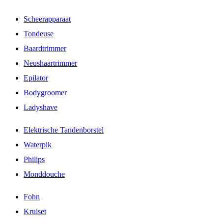
Scheerapparaat
Tondeuse
Baardtrimmer
Neushaartrimmer
Epilator
Bodygroomer
Ladyshave
Elektrische Tandenborstel
Waterpik
Philips
Monddouche
Fohn
Krulset