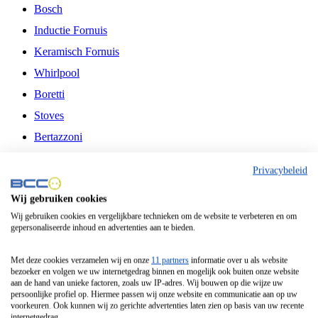
Bosch
Inductie Fornuis
Keramisch Fornuis
Whirlpool
Boretti
Stoves
Bertazzoni
Belling
Privacybeleid
Fitelli
Wij gebruiken cookies
Airfryer
Wij gebruiken cookies en vergelijkbare technieken om de website te verbeteren en om
gepersonaliseerde inhoud en advertenties aan te bieden.
Frituurpan
Contactgrill
Met deze cookies verzamelen wij en onze
11 partners
informatie over u als website
bezoeker en volgen we uw internetgedrag binnen en mogelijk ook buiten onze website
Broodbakmachine
aan de hand van unieke factoren, zoals uw IP-adres. Wij bouwen op die wijze uw
persoonlijke profiel op. Hiermee passen wij onze website en communicatie aan op uw
Broodrooster
voorkeuren. Ook kunnen wij zo gerichte advertenties laten zien op basis van uw recente
internetgedrag.