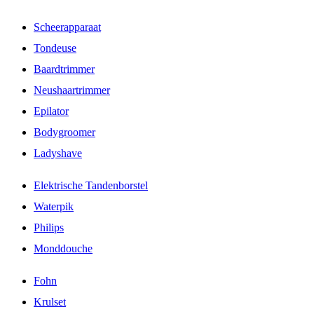
Scheerapparaat
Tondeuse
Baardtrimmer
Neushaartrimmer
Epilator
Bodygroomer
Ladyshave
Elektrische Tandenborstel
Waterpik
Philips
Monddouche
Fohn
Krulset