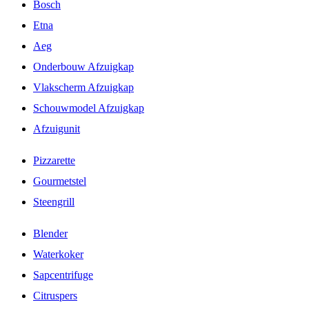
Bosch
Etna
Aeg
Onderbouw Afzuigkap
Vlakscherm Afzuigkap
Schouwmodel Afzuigkap
Afzuigunit
Pizzarette
Gourmetstel
Steengrill
Blender
Waterkoker
Sapcentrifuge
Citruspers