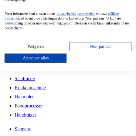
Grillplaat
Meer informatie kunt u lezen in ons
privacybeleid
,
cookiebeleid
en onze
affiliate
Vrijstaande Magnetron
disclaimer
, of opent u de instellingen door te klikken op 'Nee, pas aan'. U kunt uw
toestemming op ieder moment weer wijzigen of intrekken via de knop linksonder in uw
Vrijstaande Kookplaat
beeldscherm.
Inbouw Inductie Kookplaat
Inbouw Gaskookplaat
Weigeren
Nee, pas aan
Inbouw Keramische Kookplaat
Accepteer alles
Kookplaat Accessoires
Staafmixer
Keukenmachine
Hakmolen
Foodprocessor
Handmixer
Siemens