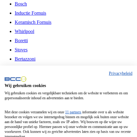
Bosch
Inductie Fornuis
Keramisch Fornuis
Whirlpool
Boretti
Stoves
Bertazzoni
Belling
Privacybeleid
Fitelli
Wij gebruiken cookies
Airfryer
Wij gebruiken cookies en vergelijkbare technieken om de website te verbeteren en om
gepersonaliseerde inhoud en advertenties aan te bieden.
Frituurpan
Contactgrill
Met deze cookies verzamelen wij en onze
11 partners
informatie over u als website
bezoeker en volgen we uw internetgedrag binnen en mogelijk ook buiten onze website
Broodbakmachine
aan de hand van unieke factoren, zoals uw IP-adres. Wij bouwen op die wijze uw
persoonlijke profiel op. Hiermee passen wij onze website en communicatie aan op uw
Broodrooster
voorkeuren. Ook kunnen wij zo gerichte advertenties laten zien op basis van uw recente
internetgedrag.