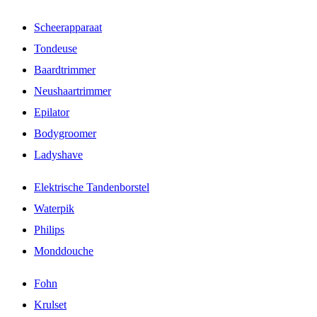
Scheerapparaat
Tondeuse
Baardtrimmer
Neushaartrimmer
Epilator
Bodygroomer
Ladyshave
Elektrische Tandenborstel
Waterpik
Philips
Monddouche
Fohn
Krulset