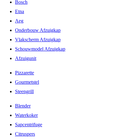
Bosch
Etna
Aeg
Onderbouw Afzuigkap
Vlakscherm Afzuigkap
Schouwmodel Afzuigkap
Afzuigunit
Pizzarette
Gourmetstel
Steengrill
Blender
Waterkoker
Sapcentrifuge
Citruspers