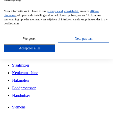
Grillplaat
Meer informatie kunt u lezen in ons
privacybeleid
,
cookiebeleid
en onze
affiliate
Vrijstaande Magnetron
disclaimer
, of opent u de instellingen door te klikken op 'Nee, pas aan'. U kunt uw
toestemming op ieder moment weer wijzigen of intrekken via de knop linksonder in uw
Vrijstaande Kookplaat
beeldscherm.
Inbouw Inductie Kookplaat
Inbouw Gaskookplaat
Weigeren
Nee, pas aan
Inbouw Keramische Kookplaat
Accepteer alles
Kookplaat Accessoires
Staafmixer
Keukenmachine
Hakmolen
Foodprocessor
Handmixer
Siemens