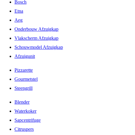
Bosch
Etna
Aeg
Onderbouw Afzuigkap
Vlakscherm Afzuigkap
Schouwmodel Afzuigkap
Afzuigunit
Pizzarette
Gourmetstel
Steengrill
Blender
Waterkoker
Sapcentrifuge
Citruspers