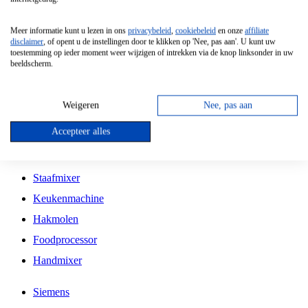
Grillplaat
Meer informatie kunt u lezen in ons
privacybeleid
,
cookiebeleid
en onze
affiliate
Vrijstaande Magnetron
disclaimer
, of opent u de instellingen door te klikken op 'Nee, pas aan'. U kunt uw
toestemming op ieder moment weer wijzigen of intrekken via de knop linksonder in uw
Vrijstaande Kookplaat
beeldscherm.
Inbouw Inductie Kookplaat
Inbouw Gaskookplaat
Weigeren
Nee, pas aan
Inbouw Keramische Kookplaat
Accepteer alles
Kookplaat Accessoires
Staafmixer
Keukenmachine
Hakmolen
Foodprocessor
Handmixer
Siemens