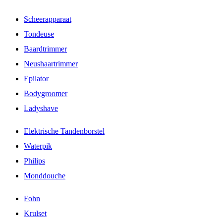
Scheerapparaat
Tondeuse
Baardtrimmer
Neushaartrimmer
Epilator
Bodygroomer
Ladyshave
Elektrische Tandenborstel
Waterpik
Philips
Monddouche
Fohn
Krulset