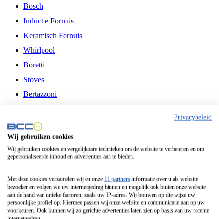
Bosch
Inductie Fornuis
Keramisch Fornuis
Whirlpool
Boretti
Stoves
Bertazzoni
Belling
Privacybeleid
Fitelli
Wij gebruiken cookies
Airfryer
Wij gebruiken cookies en vergelijkbare technieken om de website te verbeteren en om
gepersonaliseerde inhoud en advertenties aan te bieden.
Frituurpan
Contactgrill
Met deze cookies verzamelen wij en onze
11 partners
informatie over u als website
bezoeker en volgen we uw internetgedrag binnen en mogelijk ook buiten onze website
Broodbakmachine
aan de hand van unieke factoren, zoals uw IP-adres. Wij bouwen op die wijze uw
persoonlijke profiel op. Hiermee passen wij onze website en communicatie aan op uw
Broodrooster
voorkeuren. Ook kunnen wij zo gerichte advertenties laten zien op basis van uw recente
internetgedrag.