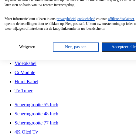
wij onze website en communicatie aan op uw voorkeuren. Ook kunnen wij zo gerichte adver
Tcl
laten zien op basis van uw recente internetgedrag.
Schermgrootte 70 Inch
Meer informatie kunt u lezen in ons
privacybeleid
,
cookiebeleid
en onze
affiliate disclaimer
,
Hd Led Tv
opent u de instellingen door te klikken op 'Nee, pas aan'. U kunt uw toestemming op ieder
weer wijzigen of intrekken via de knop linksonder in uw beeldscherm.
Tv Beugel
Antennekabel
Weigeren
Nee, pas aan
Accepteer alle
Universele Afstandsbediening
Videokabel
Ci Module
Hdmi Kabel
Tv Tuner
Schermgrootte 55 Inch
Schermgrootte 48 Inch
Schermgrootte 77 Inch
4K Oled Tv