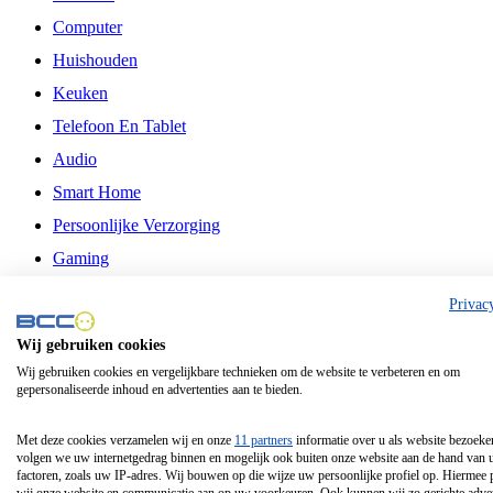
Computer
Huishouden
Keuken
Telefoon En Tablet
Audio
Smart Home
Persoonlijke Verzorging
Gaming
Vrije Tijd
Privac
Philips
Wij gebruiken cookies
Wij gebruiken cookies en vergelijkbare technieken om de website te verbeteren en om
Schermgrootte 24 Inch
gepersonaliseerde inhoud en advertenties aan te bieden.
Schermgrootte 75 Inch
Schermgrootte 85 Inch
Met deze cookies verzamelen wij en onze
11 partners
informatie over u als website bezoeke
volgen we uw internetgedrag binnen en mogelijk ook buiten onze website aan de hand van 
Schermgrootte 98 Inch
factoren, zoals uw IP-adres. Wij bouwen op die wijze uw persoonlijke profiel op. Hiermee 