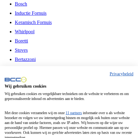
Bosch
Inductie Fornuis
Keramisch Fornuis
Whirlpool
Boretti
Stoves
Bertazzoni
Belling
Privacybeleid
Fitelli
Wij gebruiken cookies
Airfryer
Wij gebruiken cookies en vergelijkbare technieken om de website te verbeteren en om
gepersonaliseerde inhoud en advertenties aan te bieden.
Frituurpan
Contactgrill
Met deze cookies verzamelen wij en onze
11 partners
informatie over u als website
bezoeker en volgen we uw internetgedrag binnen en mogelijk ook buiten onze website
Broodbakmachine
aan de hand van unieke factoren, zoals uw IP-adres. Wij bouwen op die wijze uw
persoonlijke profiel op. Hiermee passen wij onze website en communicatie aan op uw
Broodrooster
voorkeuren. Ook kunnen wij zo gerichte advertenties laten zien op basis van uw recente
internetgedrag.