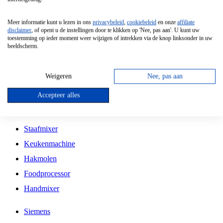
Grillplaat
Meer informatie kunt u lezen in ons
privacybeleid
,
cookiebeleid
en onze
affiliate
Vrijstaande Magnetron
disclaimer
, of opent u de instellingen door te klikken op 'Nee, pas aan'. U kunt uw
toestemming op ieder moment weer wijzigen of intrekken via de knop linksonder in uw
Vrijstaande Kookplaat
beeldscherm.
Inbouw Inductie Kookplaat
Inbouw Gaskookplaat
Weigeren
Nee, pas aan
Inbouw Keramische Kookplaat
Accepteer alles
Kookplaat Accessoires
Staafmixer
Keukenmachine
Hakmolen
Foodprocessor
Handmixer
Siemens