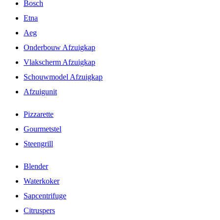
Bosch
Etna
Aeg
Onderbouw Afzuigkap
Vlakscherm Afzuigkap
Schouwmodel Afzuigkap
Afzuigunit
Pizzarette
Gourmetstel
Steengrill
Blender
Waterkoker
Sapcentrifuge
Citruspers