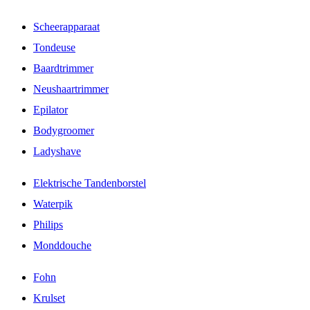
Scheerapparaat
Tondeuse
Baardtrimmer
Neushaartrimmer
Epilator
Bodygroomer
Ladyshave
Elektrische Tandenborstel
Waterpik
Philips
Monddouche
Fohn
Krulset