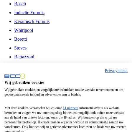
Bosch
Inductie Fornuis
Keramisch Fornuis
Whirlpool
Boretti
Stoves
Bertazzoni
Belling
Privacybeleid
Fitelli
Wij gebruiken cookies
Airfryer
Wij gebruiken cookies en vergelijkbare technieken om de website te verbeteren en om
gepersonaliseerde inhoud en advertenties aan te bieden.
Frituurpan
Contactgrill
Met deze cookies verzamelen wij en onze
11 partners
informatie over u als website
bezoeker en volgen we uw internetgedrag binnen en mogelijk ook buiten onze website
Broodbakmachine
aan de hand van unieke factoren, zoals uw IP-adres. Wij bouwen op die wijze uw
persoonlijke profiel op. Hiermee passen wij onze website en communicatie aan op uw
Broodrooster
voorkeuren. Ook kunnen wij zo gerichte advertenties laten zien op basis van uw recente
internetgedrag.