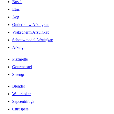
Bosch
Etna
Aeg
Onderbouw Afzuigkap
Vlakscherm Afzuigkap
Schouwmodel Afzuigkap
Afzuigunit
Pizzarette
Gourmetstel
Steengrill
Blender
Waterkoker
Sapcentrifuge
Citruspers