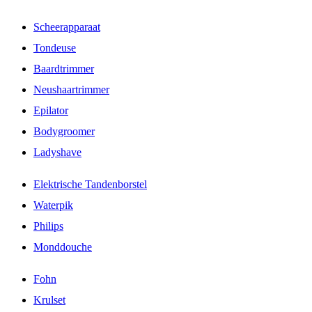
Scheerapparaat
Tondeuse
Baardtrimmer
Neushaartrimmer
Epilator
Bodygroomer
Ladyshave
Elektrische Tandenborstel
Waterpik
Philips
Monddouche
Fohn
Krulset