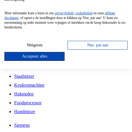
Grillplaat
Meer informatie kunt u lezen in ons
privacybeleid
,
cookiebeleid
en onze
affiliate
Vrijstaande Magnetron
disclaimer
, of opent u de instellingen door te klikken op 'Nee, pas aan'. U kunt uw
toestemming op ieder moment weer wijzigen of intrekken via de knop linksonder in uw
Vrijstaande Kookplaat
beeldscherm.
Inbouw Inductie Kookplaat
Inbouw Gaskookplaat
Weigeren
Nee, pas aan
Inbouw Keramische Kookplaat
Accepteer alles
Kookplaat Accessoires
Staafmixer
Keukenmachine
Hakmolen
Foodprocessor
Handmixer
Siemens