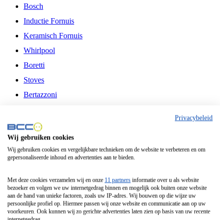
Bosch
Inductie Fornuis
Keramisch Fornuis
Whirlpool
Boretti
Stoves
Bertazzoni
Belling
Privacybeleid
Fitelli
Wij gebruiken cookies
Airfryer
Wij gebruiken cookies en vergelijkbare technieken om de website te verbeteren en om
gepersonaliseerde inhoud en advertenties aan te bieden.
Frituurpan
Contactgrill
Met deze cookies verzamelen wij en onze
11 partners
informatie over u als website
bezoeker en volgen we uw internetgedrag binnen en mogelijk ook buiten onze website
Broodbakmachine
aan de hand van unieke factoren, zoals uw IP-adres. Wij bouwen op die wijze uw
persoonlijke profiel op. Hiermee passen wij onze website en communicatie aan op uw
Broodrooster
voorkeuren. Ook kunnen wij zo gerichte advertenties laten zien op basis van uw recente
internetgedrag.