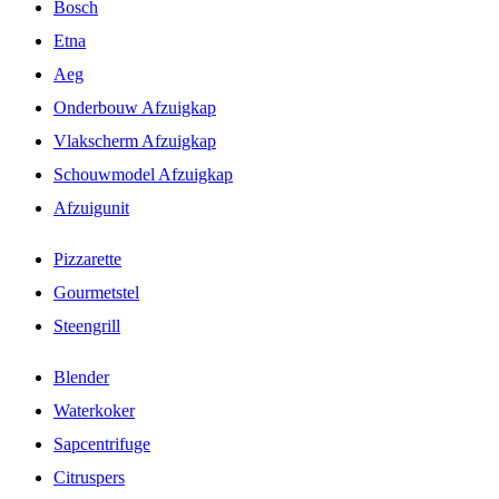
Bosch
Etna
Aeg
Onderbouw Afzuigkap
Vlakscherm Afzuigkap
Schouwmodel Afzuigkap
Afzuigunit
Pizzarette
Gourmetstel
Steengrill
Blender
Waterkoker
Sapcentrifuge
Citruspers