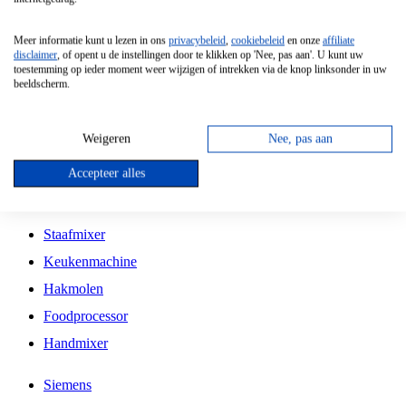
Grillplaat
Meer informatie kunt u lezen in ons
privacybeleid
,
cookiebeleid
en onze
affiliate
Vrijstaande Magnetron
disclaimer
, of opent u de instellingen door te klikken op 'Nee, pas aan'. U kunt uw
toestemming op ieder moment weer wijzigen of intrekken via de knop linksonder in uw
Vrijstaande Kookplaat
beeldscherm.
Inbouw Inductie Kookplaat
Inbouw Gaskookplaat
Weigeren
Nee, pas aan
Inbouw Keramische Kookplaat
Accepteer alles
Kookplaat Accessoires
Staafmixer
Keukenmachine
Hakmolen
Foodprocessor
Handmixer
Siemens