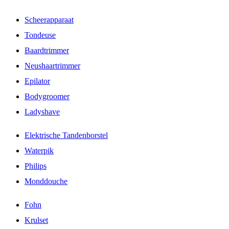
Scheerapparaat
Tondeuse
Baardtrimmer
Neushaartrimmer
Epilator
Bodygroomer
Ladyshave
Elektrische Tandenborstel
Waterpik
Philips
Monddouche
Fohn
Krulset