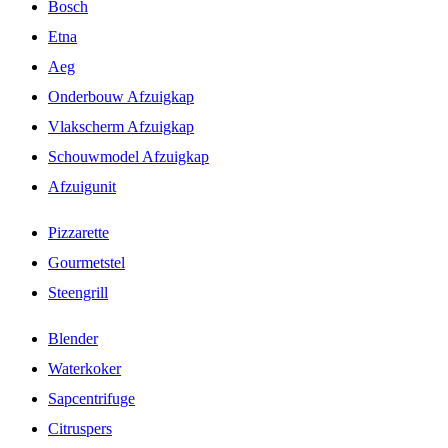
Bosch
Etna
Aeg
Onderbouw Afzuigkap
Vlakscherm Afzuigkap
Schouwmodel Afzuigkap
Afzuigunit
Pizzarette
Gourmetstel
Steengrill
Blender
Waterkoker
Sapcentrifuge
Citruspers