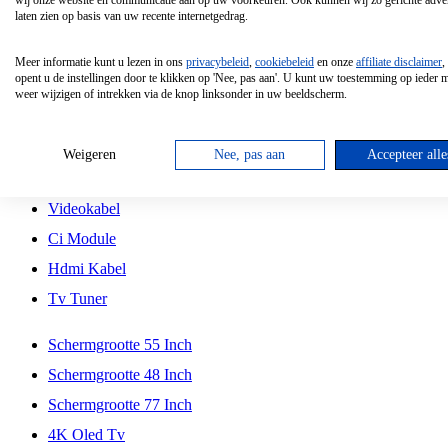
wij onze website en communicatie aan op uw voorkeuren. Ook kunnen wij zo gerichte adver
Tcl
laten zien op basis van uw recente internetgedrag.
Schermgrootte 70 Inch
Meer informatie kunt u lezen in ons
privacybeleid
,
cookiebeleid
en onze
affiliate disclaimer
,
Hd Led Tv
opent u de instellingen door te klikken op 'Nee, pas aan'. U kunt uw toestemming op ieder
weer wijzigen of intrekken via de knop linksonder in uw beeldscherm.
Tv Beugel
Antennekabel
Weigeren
Nee, pas aan
Accepteer alle
Universele Afstandsbediening
Videokabel
Ci Module
Hdmi Kabel
Tv Tuner
Schermgrootte 55 Inch
Schermgrootte 48 Inch
Schermgrootte 77 Inch
4K Oled Tv