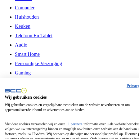
Computer
Huishouden
Keuken
Telefoon En Tablet
Audio
Smart Home
Persoonlijke Verzorging
Gaming
Vrije Tijd
Privac
Philips
Wij gebruiken cookies
Wij gebruiken cookies en vergelijkbare technieken om de website te verbeteren en om
Schermgrootte 24 Inch
gepersonaliseerde inhoud en advertenties aan te bieden.
Schermgrootte 75 Inch
Schermgrootte 85 Inch
Met deze cookies verzamelen wij en onze
11 partners
informatie over u als website bezoeke
volgen we uw internetgedrag binnen en mogelijk ook buiten onze website aan de hand van 
Schermgrootte 98 Inch
factoren, zoals uw IP-adres. Wij bouwen op die wijze uw persoonlijke profiel op. Hiermee 