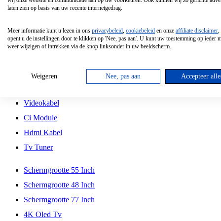
wij onze website en communicatie aan op uw voorkeuren. Ook kunnen wij zo gerichte adver
Tcl
laten zien op basis van uw recente internetgedrag.
Schermgrootte 70 Inch
Meer informatie kunt u lezen in ons
privacybeleid
,
cookiebeleid
en onze
affiliate disclaimer
,
Hd Led Tv
opent u de instellingen door te klikken op 'Nee, pas aan'. U kunt uw toestemming op ieder
weer wijzigen of intrekken via de knop linksonder in uw beeldscherm.
Tv Beugel
Antennekabel
Weigeren
Nee, pas aan
Accepteer alle
Universele Afstandsbediening
Videokabel
Ci Module
Hdmi Kabel
Tv Tuner
Schermgrootte 55 Inch
Schermgrootte 48 Inch
Schermgrootte 77 Inch
4K Oled Tv