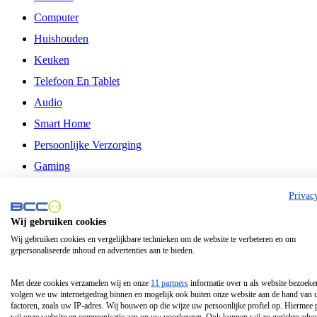
Computer
Huishouden
Keuken
Telefoon En Tablet
Audio
Smart Home
Persoonlijke Verzorging
Gaming
Vrije Tijd
Privac
Philips
Wij gebruiken cookies
Wij gebruiken cookies en vergelijkbare technieken om de website te verbeteren en om
Schermgrootte 24 Inch
gepersonaliseerde inhoud en advertenties aan te bieden.
Schermgrootte 75 Inch
Schermgrootte 85 Inch
Met deze cookies verzamelen wij en onze
11 partners
informatie over u als website bezoeke
volgen we uw internetgedrag binnen en mogelijk ook buiten onze website aan de hand van 
Schermgrootte 98 Inch
factoren, zoals uw IP-adres. Wij bouwen op die wijze uw persoonlijke profiel op. Hiermee 