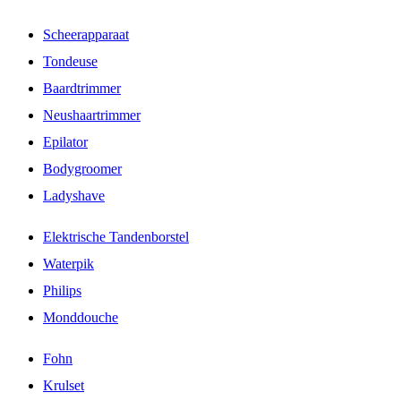
Scheerapparaat
Tondeuse
Baardtrimmer
Neushaartrimmer
Epilator
Bodygroomer
Ladyshave
Elektrische Tandenborstel
Waterpik
Philips
Monddouche
Fohn
Krulset