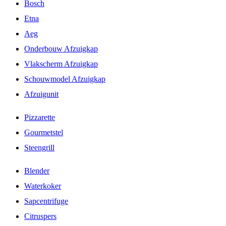
Bosch
Etna
Aeg
Onderbouw Afzuigkap
Vlakscherm Afzuigkap
Schouwmodel Afzuigkap
Afzuigunit
Pizzarette
Gourmetstel
Steengrill
Blender
Waterkoker
Sapcentrifuge
Citruspers