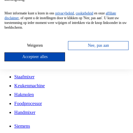
Grillplaat
Meer informatie kunt u lezen in ons
privacybeleid
,
cookiebeleid
en onze
affiliate
Vrijstaande Magnetron
disclaimer
, of opent u de instellingen door te klikken op 'Nee, pas aan'. U kunt uw
toestemming op ieder moment weer wijzigen of intrekken via de knop linksonder in uw
Vrijstaande Kookplaat
beeldscherm.
Inbouw Inductie Kookplaat
Inbouw Gaskookplaat
Weigeren
Nee, pas aan
Inbouw Keramische Kookplaat
Accepteer alles
Kookplaat Accessoires
Staafmixer
Keukenmachine
Hakmolen
Foodprocessor
Handmixer
Siemens