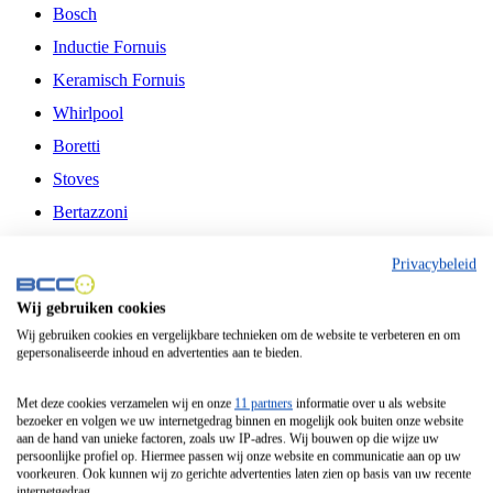
Bosch
Inductie Fornuis
Keramisch Fornuis
Whirlpool
Boretti
Stoves
Bertazzoni
Belling
Privacybeleid
Fitelli
Wij gebruiken cookies
Airfryer
Wij gebruiken cookies en vergelijkbare technieken om de website te verbeteren en om
gepersonaliseerde inhoud en advertenties aan te bieden.
Frituurpan
Contactgrill
Met deze cookies verzamelen wij en onze
11 partners
informatie over u als website
bezoeker en volgen we uw internetgedrag binnen en mogelijk ook buiten onze website
Broodbakmachine
aan de hand van unieke factoren, zoals uw IP-adres. Wij bouwen op die wijze uw
persoonlijke profiel op. Hiermee passen wij onze website en communicatie aan op uw
Broodrooster
voorkeuren. Ook kunnen wij zo gerichte advertenties laten zien op basis van uw recente
internetgedrag.