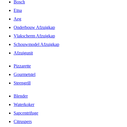
Bosch
Etna
Aeg
Onderbouw Afzuigkap
Vlakscherm Afzuigkap
Schouwmodel Afzuigkap
Afzuigunit
Pizzarette
Gourmetstel
Steengrill
Blender
Waterkoker
Sapcentrifuge
Citruspers