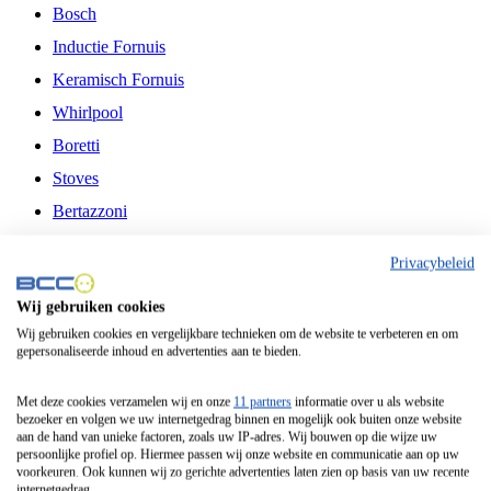
Bosch
Inductie Fornuis
Keramisch Fornuis
Whirlpool
Boretti
Stoves
Bertazzoni
Belling
Privacybeleid
Fitelli
Wij gebruiken cookies
Airfryer
Wij gebruiken cookies en vergelijkbare technieken om de website te verbeteren en om
gepersonaliseerde inhoud en advertenties aan te bieden.
Frituurpan
Contactgrill
Met deze cookies verzamelen wij en onze
11 partners
informatie over u als website
bezoeker en volgen we uw internetgedrag binnen en mogelijk ook buiten onze website
Broodbakmachine
aan de hand van unieke factoren, zoals uw IP-adres. Wij bouwen op die wijze uw
persoonlijke profiel op. Hiermee passen wij onze website en communicatie aan op uw
Broodrooster
voorkeuren. Ook kunnen wij zo gerichte advertenties laten zien op basis van uw recente
internetgedrag.