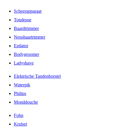
Scheerapparaat
Tondeuse
Baardtrimmer
Neushaartrimmer
Epilator
Bodygroomer
Ladyshave
Elektrische Tandenborstel
Waterpik
Philips
Monddouche
Fohn
Krulset