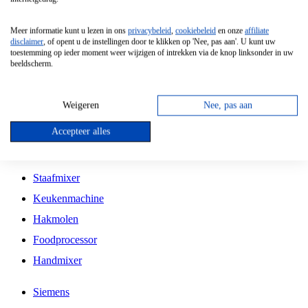
Grillplaat
Meer informatie kunt u lezen in ons
privacybeleid
,
cookiebeleid
en onze
affiliate
Vrijstaande Magnetron
disclaimer
, of opent u de instellingen door te klikken op 'Nee, pas aan'. U kunt uw
toestemming op ieder moment weer wijzigen of intrekken via de knop linksonder in uw
Vrijstaande Kookplaat
beeldscherm.
Inbouw Inductie Kookplaat
Inbouw Gaskookplaat
Weigeren
Nee, pas aan
Inbouw Keramische Kookplaat
Accepteer alles
Kookplaat Accessoires
Staafmixer
Keukenmachine
Hakmolen
Foodprocessor
Handmixer
Siemens