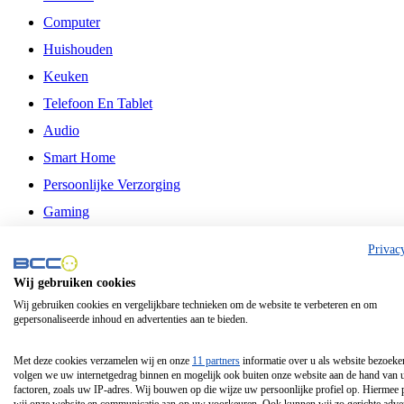
Computer
Huishouden
Keuken
Telefoon En Tablet
Audio
Smart Home
Persoonlijke Verzorging
Gaming
Vrije Tijd
Privac
Philips
Wij gebruiken cookies
Wij gebruiken cookies en vergelijkbare technieken om de website te verbeteren en om
Schermgrootte 24 Inch
gepersonaliseerde inhoud en advertenties aan te bieden.
Schermgrootte 75 Inch
Schermgrootte 85 Inch
Met deze cookies verzamelen wij en onze
11 partners
informatie over u als website bezoeke
volgen we uw internetgedrag binnen en mogelijk ook buiten onze website aan de hand van 
Schermgrootte 98 Inch
factoren, zoals uw IP-adres. Wij bouwen op die wijze uw persoonlijke profiel op. Hiermee 