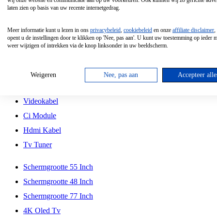
wij onze website en communicatie aan op uw voorkeuren. Ook kunnen wij zo gerichte adver
Tcl
laten zien op basis van uw recente internetgedrag.
Schermgrootte 70 Inch
Meer informatie kunt u lezen in ons
privacybeleid
,
cookiebeleid
en onze
affiliate disclaimer
,
Hd Led Tv
opent u de instellingen door te klikken op 'Nee, pas aan'. U kunt uw toestemming op ieder
weer wijzigen of intrekken via de knop linksonder in uw beeldscherm.
Tv Beugel
Antennekabel
Weigeren
Nee, pas aan
Accepteer alle
Universele Afstandsbediening
Videokabel
Ci Module
Hdmi Kabel
Tv Tuner
Schermgrootte 55 Inch
Schermgrootte 48 Inch
Schermgrootte 77 Inch
4K Oled Tv