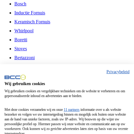
Bosch
Inductie Fornuis
Keramisch Fornuis
Whirlpool
Boretti
Stoves
Bertazzoni
Belling
Privacybeleid
Fitelli
Wij gebruiken cookies
Airfryer
Wij gebruiken cookies en vergelijkbare technieken om de website te verbeteren en om
gepersonaliseerde inhoud en advertenties aan te bieden.
Frituurpan
Contactgrill
Met deze cookies verzamelen wij en onze
11 partners
informatie over u als website
bezoeker en volgen we uw internetgedrag binnen en mogelijk ook buiten onze website
Broodbakmachine
aan de hand van unieke factoren, zoals uw IP-adres. Wij bouwen op die wijze uw
persoonlijke profiel op. Hiermee passen wij onze website en communicatie aan op uw
Broodrooster
voorkeuren. Ook kunnen wij zo gerichte advertenties laten zien op basis van uw recente
internetgedrag.