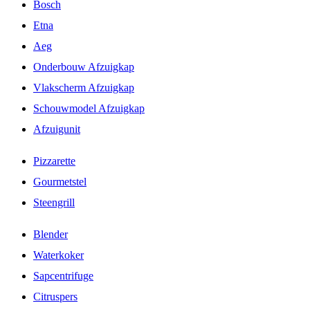
Bosch
Etna
Aeg
Onderbouw Afzuigkap
Vlakscherm Afzuigkap
Schouwmodel Afzuigkap
Afzuigunit
Pizzarette
Gourmetstel
Steengrill
Blender
Waterkoker
Sapcentrifuge
Citruspers