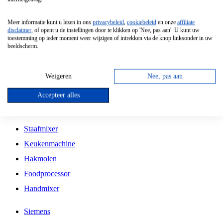
Grillplaat
Meer informatie kunt u lezen in ons
privacybeleid
,
cookiebeleid
en onze
affiliate
Vrijstaande Magnetron
disclaimer
, of opent u de instellingen door te klikken op 'Nee, pas aan'. U kunt uw
toestemming op ieder moment weer wijzigen of intrekken via de knop linksonder in uw
Vrijstaande Kookplaat
beeldscherm.
Inbouw Inductie Kookplaat
Inbouw Gaskookplaat
Weigeren
Nee, pas aan
Inbouw Keramische Kookplaat
Accepteer alles
Kookplaat Accessoires
Staafmixer
Keukenmachine
Hakmolen
Foodprocessor
Handmixer
Siemens