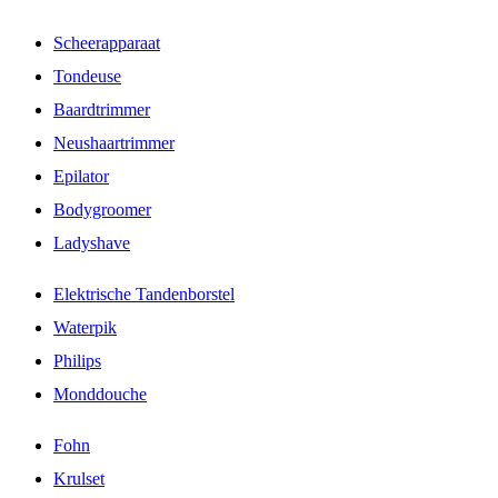
Scheerapparaat
Tondeuse
Baardtrimmer
Neushaartrimmer
Epilator
Bodygroomer
Ladyshave
Elektrische Tandenborstel
Waterpik
Philips
Monddouche
Fohn
Krulset