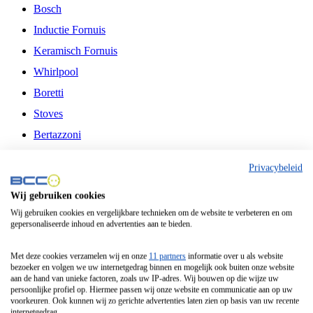
Bosch
Inductie Fornuis
Keramisch Fornuis
Whirlpool
Boretti
Stoves
Bertazzoni
Belling
Privacybeleid
Fitelli
Wij gebruiken cookies
Airfryer
Wij gebruiken cookies en vergelijkbare technieken om de website te verbeteren en om
gepersonaliseerde inhoud en advertenties aan te bieden.
Frituurpan
Contactgrill
Met deze cookies verzamelen wij en onze
11 partners
informatie over u als website
bezoeker en volgen we uw internetgedrag binnen en mogelijk ook buiten onze website
Broodbakmachine
aan de hand van unieke factoren, zoals uw IP-adres. Wij bouwen op die wijze uw
persoonlijke profiel op. Hiermee passen wij onze website en communicatie aan op uw
Broodrooster
voorkeuren. Ook kunnen wij zo gerichte advertenties laten zien op basis van uw recente
internetgedrag.