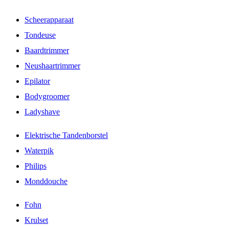
Scheerapparaat
Tondeuse
Baardtrimmer
Neushaartrimmer
Epilator
Bodygroomer
Ladyshave
Elektrische Tandenborstel
Waterpik
Philips
Monddouche
Fohn
Krulset