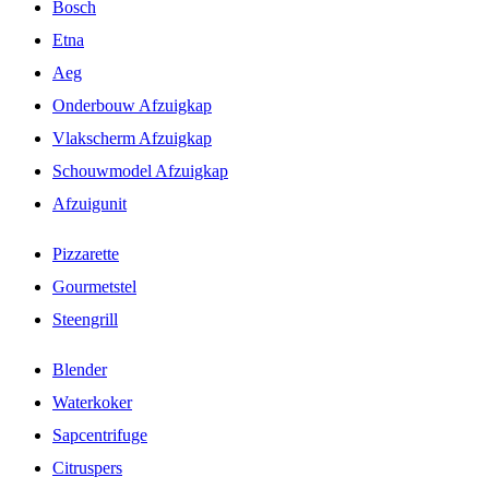
Bosch
Etna
Aeg
Onderbouw Afzuigkap
Vlakscherm Afzuigkap
Schouwmodel Afzuigkap
Afzuigunit
Pizzarette
Gourmetstel
Steengrill
Blender
Waterkoker
Sapcentrifuge
Citruspers