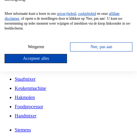
Grillplaat
Meer informatie kunt u lezen in ons
privacybeleid
,
cookiebeleid
en onze
affiliate
Vrijstaande Magnetron
disclaimer
, of opent u de instellingen door te klikken op 'Nee, pas aan'. U kunt uw
toestemming op ieder moment weer wijzigen of intrekken via de knop linksonder in uw
Vrijstaande Kookplaat
beeldscherm.
Inbouw Inductie Kookplaat
Inbouw Gaskookplaat
Weigeren
Nee, pas aan
Inbouw Keramische Kookplaat
Accepteer alles
Kookplaat Accessoires
Staafmixer
Keukenmachine
Hakmolen
Foodprocessor
Handmixer
Siemens