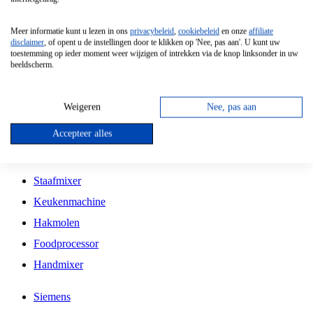
Grillplaat
Meer informatie kunt u lezen in ons
privacybeleid
,
cookiebeleid
en onze
affiliate
Vrijstaande Magnetron
disclaimer
, of opent u de instellingen door te klikken op 'Nee, pas aan'. U kunt uw
toestemming op ieder moment weer wijzigen of intrekken via de knop linksonder in uw
Vrijstaande Kookplaat
beeldscherm.
Inbouw Inductie Kookplaat
Inbouw Gaskookplaat
Weigeren
Nee, pas aan
Inbouw Keramische Kookplaat
Accepteer alles
Kookplaat Accessoires
Staafmixer
Keukenmachine
Hakmolen
Foodprocessor
Handmixer
Siemens