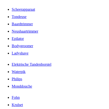
Scheerapparaat
Tondeuse
Baardtrimmer
Neushaartrimmer
Epilator
Bodygroomer
Ladyshave
Elektrische Tandenborstel
Waterpik
Philips
Monddouche
Fohn
Krulset