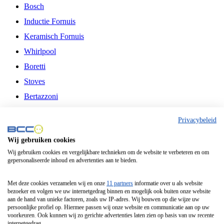
Bosch
Inductie Fornuis
Keramisch Fornuis
Whirlpool
Boretti
Stoves
Bertazzoni
Belling
Privacybeleid
Fitelli
Wij gebruiken cookies
Airfryer
Wij gebruiken cookies en vergelijkbare technieken om de website te verbeteren en om
gepersonaliseerde inhoud en advertenties aan te bieden.
Frituurpan
Contactgrill
Met deze cookies verzamelen wij en onze
11 partners
informatie over u als website
bezoeker en volgen we uw internetgedrag binnen en mogelijk ook buiten onze website
Broodbakmachine
aan de hand van unieke factoren, zoals uw IP-adres. Wij bouwen op die wijze uw
persoonlijke profiel op. Hiermee passen wij onze website en communicatie aan op uw
Broodrooster
voorkeuren. Ook kunnen wij zo gerichte advertenties laten zien op basis van uw recente
internetgedrag.