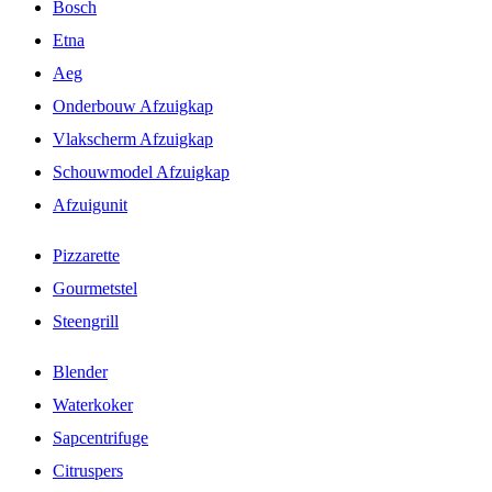
Bosch
Etna
Aeg
Onderbouw Afzuigkap
Vlakscherm Afzuigkap
Schouwmodel Afzuigkap
Afzuigunit
Pizzarette
Gourmetstel
Steengrill
Blender
Waterkoker
Sapcentrifuge
Citruspers