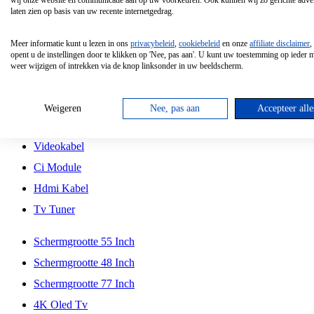
wij onze website en communicatie aan op uw voorkeuren. Ook kunnen wij zo gerichte adver
Tcl
laten zien op basis van uw recente internetgedrag.
Schermgrootte 70 Inch
Meer informatie kunt u lezen in ons
privacybeleid
,
cookiebeleid
en onze
affiliate disclaimer
,
Hd Led Tv
opent u de instellingen door te klikken op 'Nee, pas aan'. U kunt uw toestemming op ieder
weer wijzigen of intrekken via de knop linksonder in uw beeldscherm.
Tv Beugel
Antennekabel
Weigeren
Nee, pas aan
Accepteer alle
Universele Afstandsbediening
Videokabel
Ci Module
Hdmi Kabel
Tv Tuner
Schermgrootte 55 Inch
Schermgrootte 48 Inch
Schermgrootte 77 Inch
4K Oled Tv