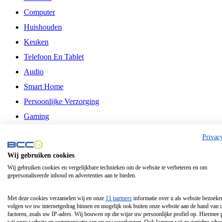
Computer
Huishouden
Keuken
Telefoon En Tablet
Audio
Smart Home
Persoonlijke Verzorging
Gaming
Vrije Tijd
Privac
Philips
Wij gebruiken cookies
Wij gebruiken cookies en vergelijkbare technieken om de website te verbeteren en om
Schermgrootte 24 Inch
gepersonaliseerde inhoud en advertenties aan te bieden.
Schermgrootte 75 Inch
Schermgrootte 85 Inch
Met deze cookies verzamelen wij en onze
11 partners
informatie over u als website bezoeke
volgen we uw internetgedrag binnen en mogelijk ook buiten onze website aan de hand van 
Schermgrootte 98 Inch
factoren, zoals uw IP-adres. Wij bouwen op die wijze uw persoonlijke profiel op. Hiermee 