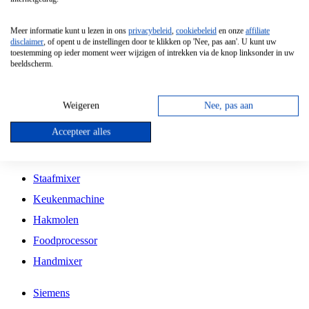
Grillplaat
Meer informatie kunt u lezen in ons
privacybeleid
,
cookiebeleid
en onze
affiliate
Vrijstaande Magnetron
disclaimer
, of opent u de instellingen door te klikken op 'Nee, pas aan'. U kunt uw
toestemming op ieder moment weer wijzigen of intrekken via de knop linksonder in uw
Vrijstaande Kookplaat
beeldscherm.
Inbouw Inductie Kookplaat
Inbouw Gaskookplaat
Weigeren
Nee, pas aan
Inbouw Keramische Kookplaat
Accepteer alles
Kookplaat Accessoires
Staafmixer
Keukenmachine
Hakmolen
Foodprocessor
Handmixer
Siemens