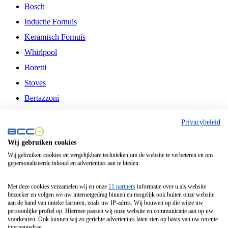
Bosch
Inductie Fornuis
Keramisch Fornuis
Whirlpool
Boretti
Stoves
Bertazzoni
Belling
Privacybeleid
Fitelli
Wij gebruiken cookies
Airfryer
Wij gebruiken cookies en vergelijkbare technieken om de website te verbeteren en om
gepersonaliseerde inhoud en advertenties aan te bieden.
Frituurpan
Contactgrill
Met deze cookies verzamelen wij en onze
11 partners
informatie over u als website
bezoeker en volgen we uw internetgedrag binnen en mogelijk ook buiten onze website
Broodbakmachine
aan de hand van unieke factoren, zoals uw IP-adres. Wij bouwen op die wijze uw
persoonlijke profiel op. Hiermee passen wij onze website en communicatie aan op uw
Broodrooster
voorkeuren. Ook kunnen wij zo gerichte advertenties laten zien op basis van uw recente
internetgedrag.