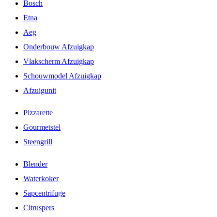
Bosch
Etna
Aeg
Onderbouw Afzuigkap
Vlakscherm Afzuigkap
Schouwmodel Afzuigkap
Afzuigunit
Pizzarette
Gourmetstel
Steengrill
Blender
Waterkoker
Sapcentrifuge
Citruspers