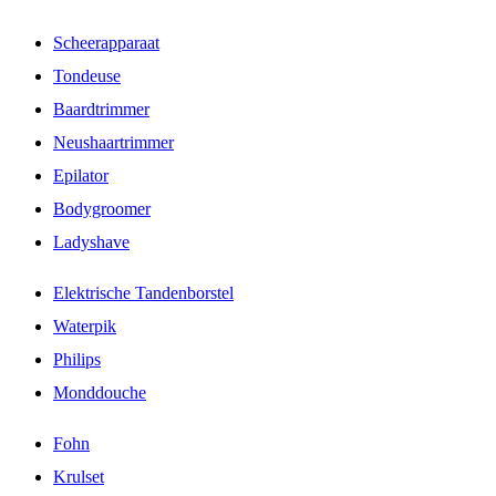
Scheerapparaat
Tondeuse
Baardtrimmer
Neushaartrimmer
Epilator
Bodygroomer
Ladyshave
Elektrische Tandenborstel
Waterpik
Philips
Monddouche
Fohn
Krulset